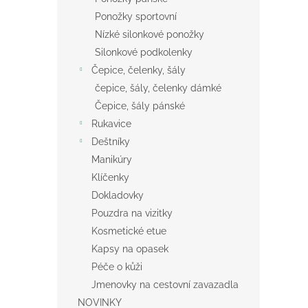
Ponožky sportovní
Nízké silonkové ponožky
Silonkové podkolenky
Čepice, čelenky, šály
čepice, šály, čelenky dámké
Čepice, šály pánské
Rukavice
Deštníky
Manikúry
Klíčenky
Dokladovky
Pouzdra na vizitky
Kosmetické etue
Kapsy na opasek
Péče o kůži
Jmenovky na cestovní zavazadla
NOVINKY