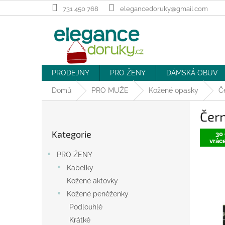
Přejít
731 450 768
elegancedoruky@gmail.com
na
obsah
PRODEJNY
PRO ŽENY
DÁMSKÁ OBUV
Domů
PRO MUŽE
Kožené opasky
Č
P
Čern
o
Přeskočit
s
Kategorie
kategorie
30 
t
vráce
r
PRO ŽENY
a
Kabelky
n
Kožené aktovky
n
í
Kožené peněženky
p
Podlouhlé
a
Krátké