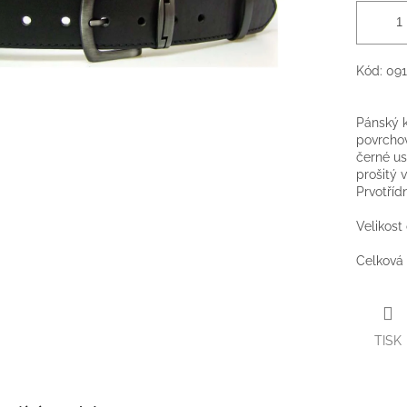
Kód: 09
Pánský 
povrchov
černé us
prošitý 
Prvotříd
Velikost
Celková 
TISK