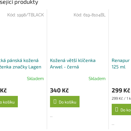
sející produkty
Kód:
1998/TBLACK
Kód:
619-8104BL
cká pánská kožená
Kožená větší klíčenka
Renapur 
ženka značky Lagen
Arwel - černá
125 ml
ná
Skladem
Skladem
 Kč
340 Kč
299 Kč
Měrná
299 Kč / 1 
o košíku
Do košíku
cena:
Do ko
...
...