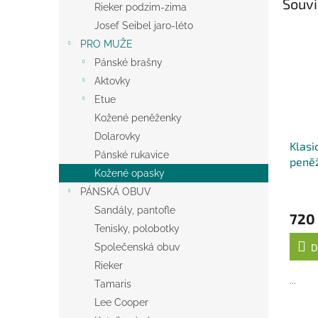
Souvi
Rieker podzim-zima
Josef Seibel jaro-léto
PRO MUŽE
Pánské brašny
Aktovky
Etue
Kožené peněženky
Dolarovky
Klasi
Pánské rukavice
peně
Kožené opasky
- čer
PÁNSKÁ OBUV
Sandály, pantofle
720
Tenisky, polobotky
Společenská obuv
D
Rieker
...
Tamaris
Lee Cooper