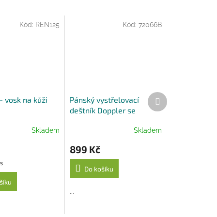
Kód:
REN125
Kód:
72066B
Další
- vosk na kůži
Pánský vystřelovací
produkt
deštník Doppler se
zahnutou rukojetí - černý
Skladem
Skladem
899 Kč
ks
Do košíku
šíku
...