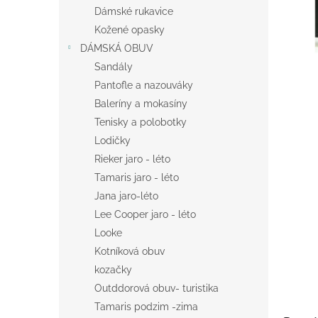
n
Dámské rukavice
e
Kožené opasky
l
DÁMSKÁ OBUV
Sandály
Pantofle a nazouváky
Baleríny a mokasíny
Tenisky a polobotky
Lodičky
Rieker jaro - léto
Tamaris jaro - léto
Jana jaro-léto
Lee Cooper jaro - léto
Looke
Kotníková obuv
kozačky
Outddorová obuv- turistika
Tamaris podzim -zima