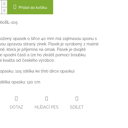
Přidat do košíku
160BL-105
kožený opasek o šířce 40 mm má zajímavou sponu s
ou úpravou stíraný zinek. Pásek je vyrobený z matné
ně, která je příjemná na omak. Pásek je dvojitě
ve spodní části a lze ho zkrátit pomocí šroubku.
ní kvalita od českého výrobce.
 opasku: 105 (délka ke třetí dírce opasku)
délka opasku: 120 cm
DOTAZ
HLÍDACÍ PES
SDÍLET