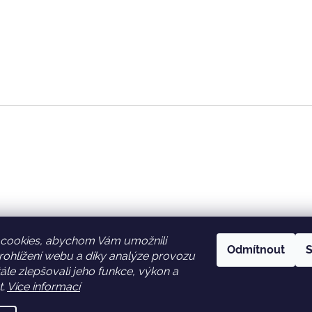
cookies, abychom Vám umožnili
Odmítnout
S
ohlížení webu a díky analýze provozu
Facebook
Věrnostní slevy
le zlepšovali jeho funkce, výkon a
t.
Více informací