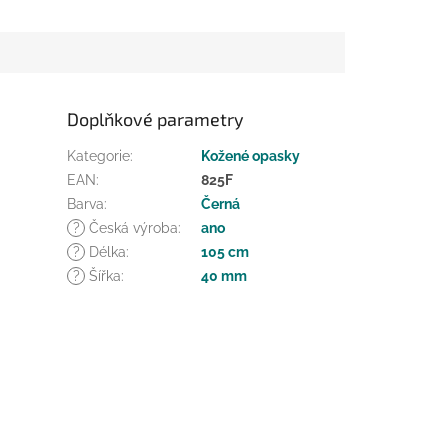
Doplňkové parametry
Kategorie
:
Kožené opasky
EAN
:
825F
Barva
:
Černá
?
Česká výroba
:
ano
?
Délka
:
105 cm
?
Šířka
:
40 mm