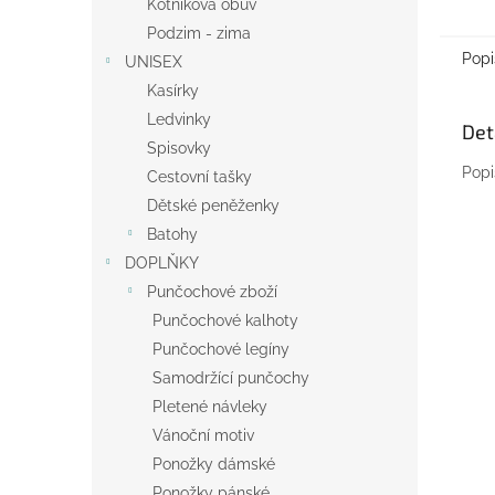
Kotníková obuv
Podzim - zima
Popi
UNISEX
Kasírky
Ledvinky
Det
Spisovky
Popi
Cestovní tašky
Dětské peněženky
Batohy
DOPLŇKY
Punčochové zboží
Punčochové kalhoty
Punčochové legíny
Samodržící punčochy
Pletené návleky
Vánoční motiv
Ponožky dámské
Ponožky pánské