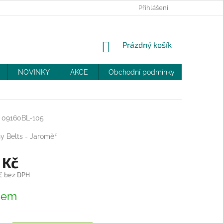
PRODEJNY
SLEVY
MOJE OBJEDNÁVKA
Přihlášení
NÁKUPNÍ
Prázdný košík
KOŠÍK
NOVINKY
AKCE
Obchodní podmínky
DOPRAV
09160BL-105
y Belts - Jaroměř
 Kč
č bez DPH
dem