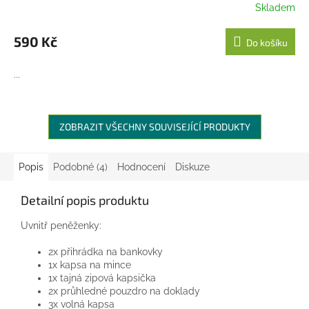
Skladem
590 Kč
Do košíku
...
ZOBRAZIT VŠECHNY SOUVISEJÍCÍ PRODUKTY
Popis
Podobné (4)
Hodnocení
Diskuze
Detailní popis produktu
Uvnitř peněženky:
2x přihrádka na bankovky
1x kapsa na mince
1x tajná zipová kapsička
2x průhledné pouzdro na doklady
3x volná kapsa