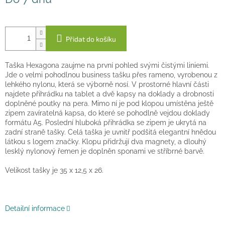
cena:
Přidat do košíku
Taška Hexagona zaujme na první pohled svými čistými liniemi.
Jde o velmi pohodlnou business tašku přes rameno, vyrobenou z
lehkého nylonu, která se výborně nosí. V prostorné hlavní části
najdete přihrádku na tablet a dvě kapsy na doklady a drobnosti
doplněné poutky na pera. Mimo ní je pod klopou umístěna ještě
zipem zavíratelná kapsa, do které se pohodlně vejdou doklady
formátu A5. Poslední hluboká přihrádka se zipem je ukrytá na
zadní straně tašky. Celá taška je uvnitř podšitá elegantní hnědou
látkou s logem značky. Klopu přidržují dva magnety, a dlouhý
lesklý nylonový řemen je doplněn sponami ve stříbrné barvě.
Velikost tašky je 35 x 12,5 x 26.
Detailní informace