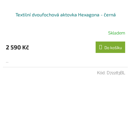
Textilní dvoufochová aktovka Hexagona - černá
Skladem
2 590 Kč
Do košíku
...
Kód:
D72283BL