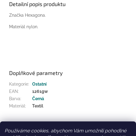
Detailní popis produktu
Značka Hexagona.
Materiál nylon.
Doplňkové parametry
Kategorie
:
Ostatní
EAN
:
1261gw
Barva
:
Černá
Materiál
:
Textil
Z
á
Používáme cookies, abychom Vám umožnili pohodlné
Facebook
Věrnostní slevy