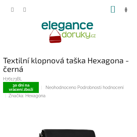
Přejít
NÁKUP
na
obsah
KOŠÍK
Textilní klopnová taška Hexagona -
černá
H76173BL
30 dní na
Průměrné
Neohodnoceno
Podrobnosti hodnocení
vrácení zboží
hodnocení
Značka:
Hexagona
produktu
je
0,0
z
5
hvězdiček.