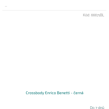
...
Kód:
66671BL
Crossbody Enrico Benetti - černá
Do 7 dnů