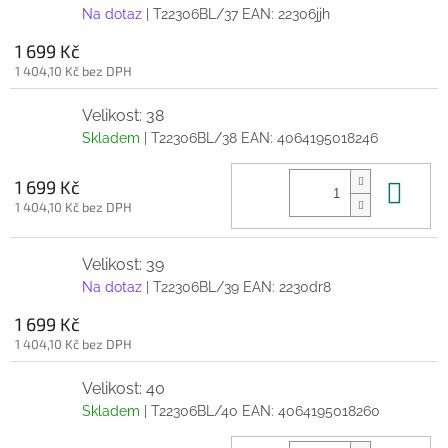
Na dotaz
| T22306BL/37
EAN:
22306jjh
1 699 Kč
1 404,10 Kč bez DPH
Velikost: 38
Skladem
| T22306BL/38
EAN:
4064195018246
Do 
1 699 Kč
1 404,10 Kč bez DPH
Velikost: 39
Na dotaz
| T22306BL/39
EAN:
2230dr8
1 699 Kč
1 404,10 Kč bez DPH
Velikost: 40
Skladem
| T22306BL/40
EAN:
4064195018260