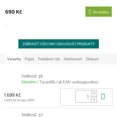
690 Kč
Do košíku
...
ZOBRAZIT VŠECHNY SOUVISEJÍCÍ PRODUKTY
Varianty
Popis
Podobné (16)
Hodnocení
Diskuze
Velikost: 36
Skladem
| T22306BL/36
EAN:
4064195018222
Do 
1 699 Kč
1 404,10 Kč bez DPH
Velikost: 37