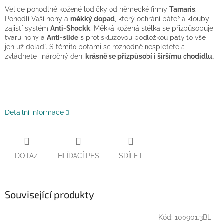
Velice pohodlné kožené lodičky od německé firmy
Tamaris
.
Pohodlí Vaší nohy a
měkký dopad
, který ochrání páteř a klouby
zajistí systém
Anti-Shockk
. Měkká kožená stélka se přizpůsobuje
tvaru nohy a
Anti-slide
s protiskluzovou podložkou paty to vše
jen už doladí. S těmito botami se rozhodně nespletete a
zvládnete i náročný den,
krásně se přizpůsobí i širšímu chodidlu.
Detailní informace
DOTAZ
HLÍDACÍ PES
SDÍLET
Související produkty
Kód:
100901.3BL