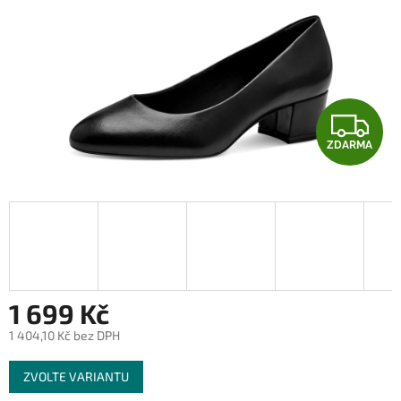
Z
ZDARMA
D
A
R
M
A
1 699 Kč
1 404,10 Kč bez DPH
Měrná
ZVOLTE VARIANTU
cena: