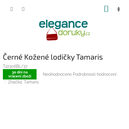
Přejít
NÁKUP
na
obsah
KOŠÍK
Černé Kožené lodičky Tamaris
T22306BL/37
30 dní na
Průměrné
Neohodnoceno
Podrobnosti hodnocení
vrácení zboží
hodnocení
Značka:
Tamaris
produktu
je
0,0
z
5
hvězdiček.