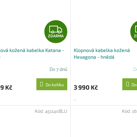
Z
ZDARMA
Z
D
ová kožená kabelka Katana -
Klopnová kabelka kožená
A
e
Hexagona - hnědá
R
Do 7 dnů
D
M
Do košíku
Do
9 Kč
3 990 Kč
A
...
Kód:
451140BLU
Kód:
16