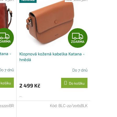
Z
Z
DARMA
ZDARMA
D
D
tana -
Klopnová kožená kabelka Katana -
A
A
hnědá
R
R
Do 7 dnů
Do 7 dnů
M
M
 košíku
Do košíku
2 499 Kč
A
A
...
111220BR
Kód:
BLC-22/2061BLK