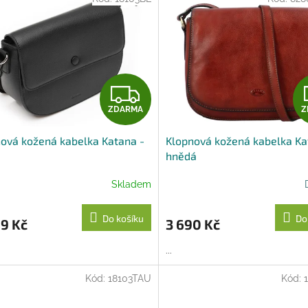
Z
ZDARMA
Z
D
ová kožená kabelka Katana -
Klopnová kožená kabelka Ka
A
á
hnědá
R
Skladem
M
Do košíku
Do
9 Kč
3 690 Kč
A
...
Kód:
18103TAU
Kód: