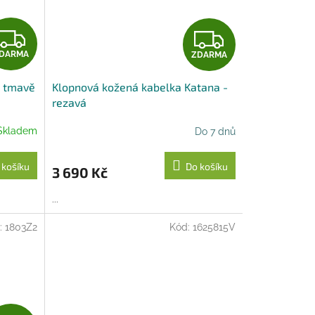
Z
Z
DARMA
ZDARMA
D
D
- tmavě
Klopnová kožená kabelka Katana -
A
A
rezavá
R
R
Skladem
Do 7 dnů
M
M
 košíku
Do košíku
3 690 Kč
A
A
...
:
1803Z2
Kód:
1625815V