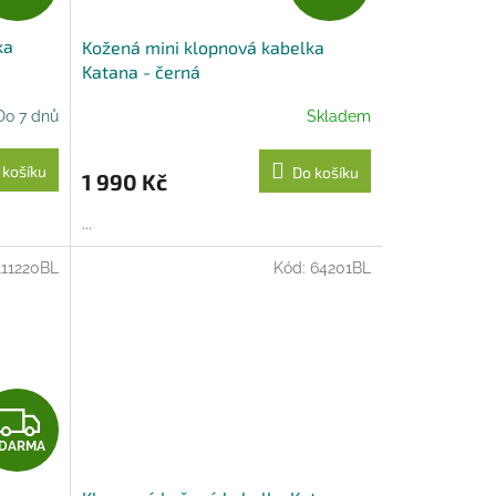
D
D
ka
Kožená mini klopnová kabelka
A
A
Katana - černá
R
R
Do 7 dnů
Skladem
M
M
 košíku
Do košíku
1 990 Kč
A
A
...
111220BL
Kód:
64201BL
Z
DARMA
D