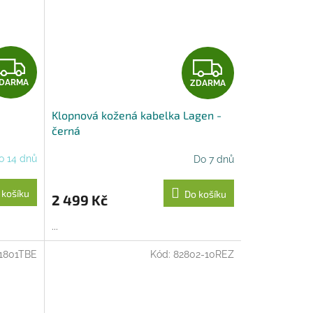
Z
Z
DARMA
ZDARMA
D
D
Klopnová kožená kabelka Lagen -
A
A
černá
R
R
o 14 dnů
Do 7 dnů
M
M
 košíku
Do košíku
2 499 Kč
A
A
...
1801TBE
Kód:
82802-10REZ