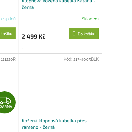
Klopnová kožená kabelka Katana -
A
černá
R
o 14 dnů
Skladem
M
 košíku
Do košíku
2 499 Kč
A
...
:
111220R
Kód:
213-4005BLK
Z
DARMA
D
Kožená klopnová kabelka přes
A
rameno - černá