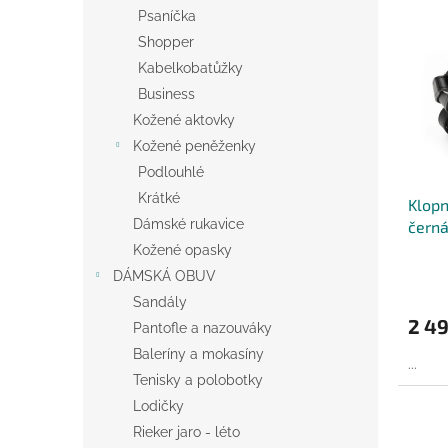
n
ý
í
Psaníčka
e
p
p
Shopper
l
i
r
Kabelkobatůžky
s
o
Business
p
d
r
u
Kožené aktovky
o
k
Kožené peněženky
d
t
Podlouhlé
u
ů
Krátké
Klopn
k
Dámské rukavice
čern
t
ů
Kožené opasky
DÁMSKÁ OBUV
Sandály
2 49
Pantofle a nazouváky
Baleríny a mokasíny
...
Tenisky a polobotky
Lodičky
Rieker jaro - léto