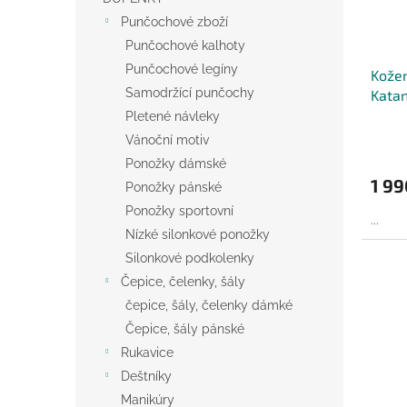
Punčochové zboží
Punčochové kalhoty
Punčochové legíny
Kožen
Samodržící punčochy
Kata
Pletené návleky
Vánoční motiv
Ponožky dámské
1 99
Ponožky pánské
Ponožky sportovní
...
Nízké silonkové ponožky
Silonkové podkolenky
Čepice, čelenky, šály
čepice, šály, čelenky dámké
Čepice, šály pánské
Rukavice
Deštníky
Manikúry