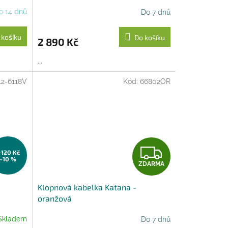
R
o 14 dnů
Do 7 dnů
M
 košíku
Do košíku
2 890 Kč
A
...
12-6118V
Kód:
66802OR
Z
 120 Kč
–10 %
ZDARMA
D
Klopnová kabelka Katana -
A
oranžová
R
Skladem
Do 7 dnů