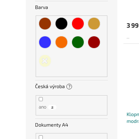
Barva
3 99
...
Česká výroba
?
ano
2
Klopn
modr
Dokumenty A4