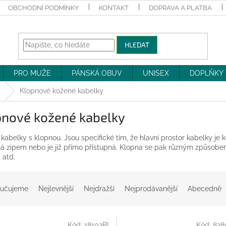
OBCHODNÍ PODMÍNKY
KONTAKT
DOPRAVA A PLATBA
HLEDAT
PRO MUŽE
PÁNSKÁ OBUV
UNISEX
DOPLŇKY
Klopnové kožené kabelky
pnové kožené kabelky
kabelky s klopnou. Jsou specifické tím, že hlavní prostor kabelky je 
á zipem nebo je již přímo přístupná. Klopna se pak různým způsobem
 atd.
učujeme
Nejlevnější
Nejdražší
Nejprodávanější
Abecedně
Kód:
18103BL
Kód:
828