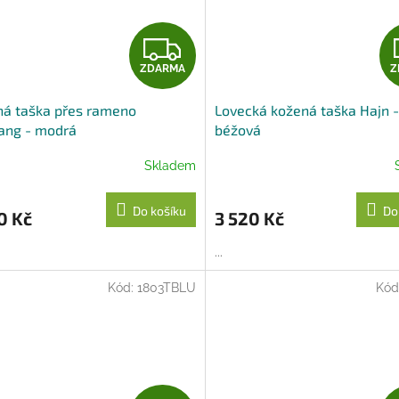
Z
ZDARMA
Z
D
ná taška přes rameno
Lovecká kožená taška Hajn 
A
ang - modrá
béžová
R
Skladem
M
Do košíku
Do
0 Kč
3 520 Kč
A
...
Kód:
1803TBLU
Kód