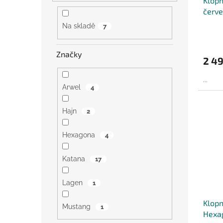
Klopn
červ
Na skladě
7
Značky
2 49
...
Arwel
4
Hajn
2
Hexagona
4
Katana
17
Lagen
1
Klopn
Mustang
1
Hexa