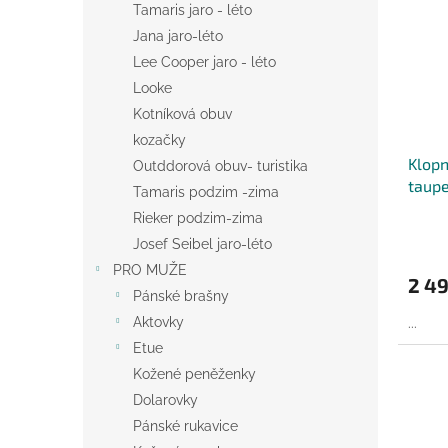
Tamaris jaro - léto
Jana jaro-léto
Lee Cooper jaro - léto
Looke
Kotníková obuv
kozačky
Klopn
Outddorová obuv- turistika
taup
Tamaris podzim -zima
Rieker podzim-zima
Josef Seibel jaro-léto
PRO MUŽE
2 49
Pánské brašny
Aktovky
...
Etue
Kožené peněženky
Dolarovky
Pánské rukavice