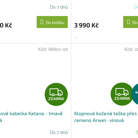
R
Do 7 dnů
D
M
Do košíku
Do
0 Kč
3 990 Kč
A
...
Kód:
66802-06
Kód:
2
Z
Z
4
ZDARMA
ZDARMA
D
D
ová kabelka Katana - tmavě
Klopnová kožená taška přes
A
A
á
rameno Arwel- vínová
R
R
Do 7 dnů