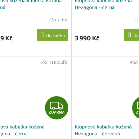
ová kožená kabelka Katana -
Klopnová kabelka kožená
ená
Hexagona - černá
Do 7 dnů
D
Do košíku
Do
9 Kč
3 990 Kč
...
Kód:
111806BL
Kód
Z
ZDARMA
Z
D
ová kabelka kožená
Klopnová kabelka kožená
A
gona - černá
Hexagona - červená