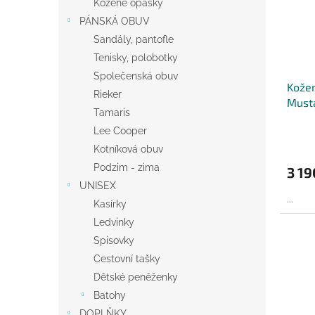
Kožené opasky
PÁNSKÁ OBUV
Sandály, pantofle
Tenisky, polobotky
Společenská obuv
Kože
Rieker
Must
Tamaris
Lee Cooper
Kotníková obuv
Podzim - zima
3 19
UNISEX
...
Kasírky
Ledvinky
Spisovky
Cestovní tašky
Dětské peněženky
Batohy
DOPLŇKY