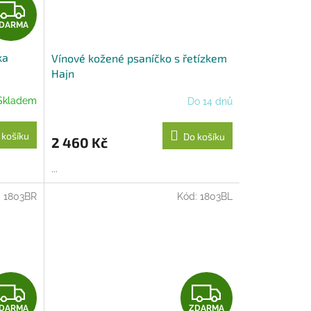
Z
DARMA
D
ka
Vínové kožené psaníčko s řetízkem
A
Hajn
R
Skladem
Do 14 dnů
M
 košíku
Do košíku
2 460 Kč
A
...
:
1803BR
Kód:
1803BL
Z
Z
DARMA
ZDARMA