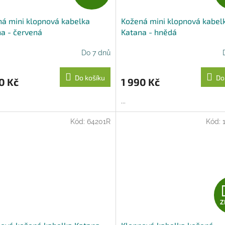
D
á mini klopnová kabelka
Kožená mini klopnová kabel
A
a - červená
Katana - hnědá
R
Do 7 dnů
M
Do košíku
Do
0 Kč
1 990 Kč
A
...
Kód:
64201R
Kód:
Z