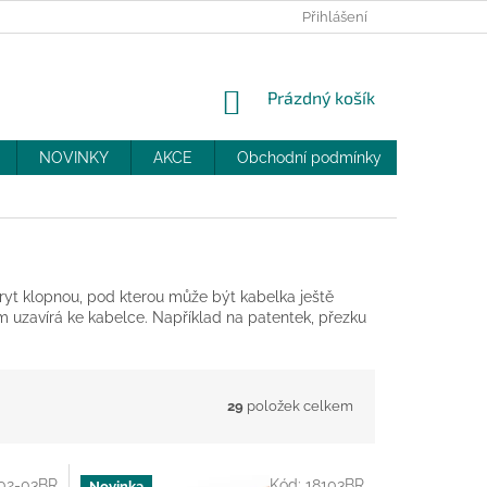
PRODEJNY
SLEVY
MOJE OBJEDNÁVKA
Přihlášení
NÁKUPNÍ
Prázdný košík
KOŠÍK
NOVINKY
AKCE
Obchodní podmínky
DOPRAV
kryt klopnou, pod kterou může být kabelka ještě
 uzavírá ke kabelce. Například na patentek, přezku
29
položek celkem
02-03BR
Kód:
18103BR
Novinka