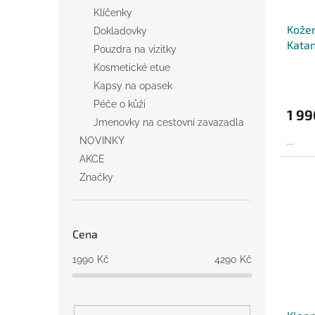
Klíčenky
Kožen
Dokladovky
Katan
Pouzdra na vizitky
Kosmetické etue
Kapsy na opasek
Péče o kůži
1 99
Jmenovky na cestovní zavazadla
NOVINKY
...
AKCE
Značky
Cena
1990
Kč
4290
Kč