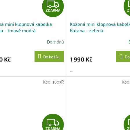
Z
ZDARMA
Z
D
á mini klopnová kabelka
Kožená mini klopnová kabel
A
na - tmavě modrá
Katana - zelená
R
Do 7 dnů
M
Do košíku
Do
0 Kč
1 990 Kč
A
...
Kód:
1803R
Kód
Z
ZDARMA
Z