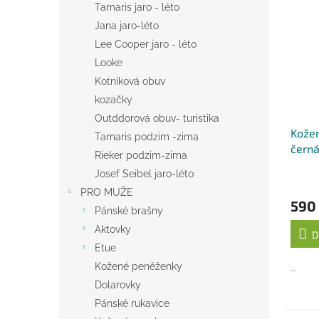
Tamaris jaro - léto
Jana jaro-léto
Lee Cooper jaro - léto
Looke
Kotníková obuv
kozačky
Outddorová obuv- turistika
Kožen
Tamaris podzim -zima
čern
Rieker podzim-zima
Josef Seibel jaro-léto
PRO MUŽE
590
Pánské brašny
Aktovky
D
Etue
Kožené peněženky
...
Dolarovky
Pánské rukavice