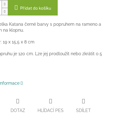
Přidat do košíku
belka Katana černé barvy s popruhem na rameno a
m na klopnu.
 19 x 15,5 x 8 cm
pruhu je 120 cm. Lze jej prodloužit nebo zkrátit o 5
 informace
DOTAZ
HLÍDACÍ PES
SDÍLET