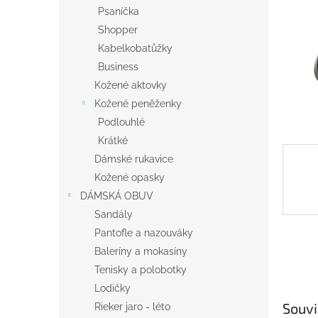
n
Psaníčka
e
Shopper
l
Kabelkobatůžky
Business
Kožené aktovky
Kožené peněženky
Podlouhlé
Krátké
Dámské rukavice
Kožené opasky
DÁMSKÁ OBUV
Sandály
Pantofle a nazouváky
Baleríny a mokasíny
Tenisky a polobotky
Lodičky
Souvi
Rieker jaro - léto