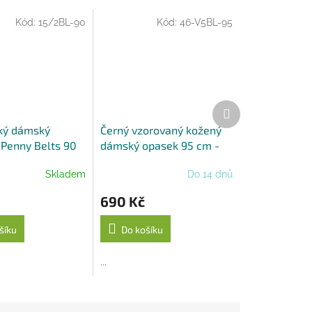
Kód:
15/2BL-90
Kód:
46-V5BL-95
Další
produkt
ký dámský
Černý vzorovaný kožený
 Penny Belts 90
dámský opasek 95 cm -
Penny Belts
Skladem
Do 14 dnů
690 Kč
šíku
Do košíku
...