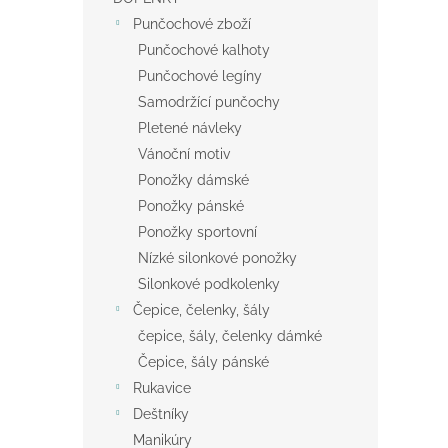
Punčochové zboží
Punčochové kalhoty
Punčochové legíny
Samodržící punčochy
Pletené návleky
Vánoční motiv
Ponožky dámské
Ponožky pánské
Ponožky sportovní
Nízké silonkové ponožky
Silonkové podkolenky
Čepice, čelenky, šály
čepice, šály, čelenky dámké
Čepice, šály pánské
Rukavice
Deštníky
Manikúry