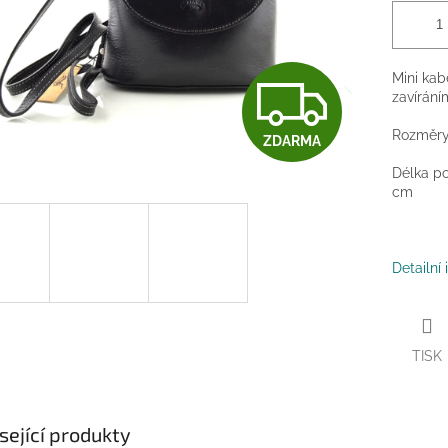
Z
Mini ka
zavírání
Rozměry:
ZDARMA
D
Délka po
cm
A
Detailní
R
TISK
M
sející produkty