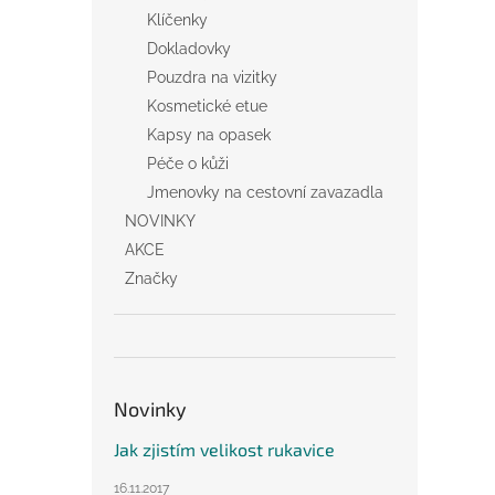
Klíčenky
Dokladovky
Pouzdra na vizitky
Kosmetické etue
Kapsy na opasek
Péče o kůži
Jmenovky na cestovní zavazadla
NOVINKY
AKCE
Značky
Novinky
Jak zjistím velikost rukavice
16.11.2017