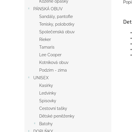
Kožené opasky
Popi
PÁNSKÁ OBUV
Sandály, pantofle
Det
Tenisky, polobotky
Společenská obuv
Rieker
Tamaris
Lee Cooper
Kotníková obuv
Podzim - zima
UNISEX
Kasírky
Ledvinky
Spisovky
Cestovní tašky
Dětské peněženky
Batohy
DOPLŇKY