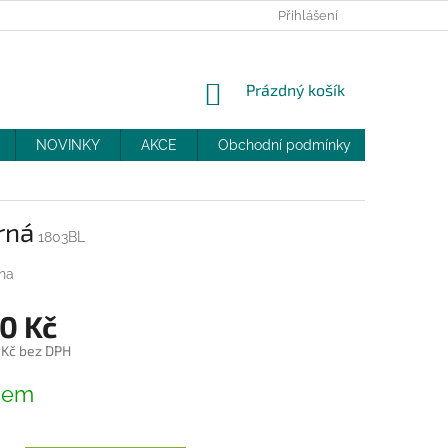
PRODEJNY
SLEVY
MOJE OBJEDNÁVKA
Přihlášení
NÁKUPNÍ
Prázdný košík
KOŠÍK
NOVINKY
AKCE
Obchodní podmínky
DOPRAV
rná
1803BL
na
0 Kč
 Kč bez DPH
dem