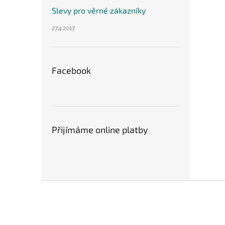
Slevy pro věrné zákazníky
27.4.2017
Facebook
Přijímáme online platby
Z
á
p
a