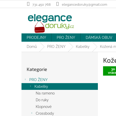
Přejít
731 450 768
elegancedoruky@gmail.com
na
obsah
PRODEJNY
PRO ŽENY
DÁMSKÁ OBUV
Domů
PRO ŽENY
Kabelky
Kožená m
P
Kože
o
Přeskočit
s
Kategorie
kategorie
30 
t
vráce
r
PRO ŽENY
a
Kabelky
n
Na rameno
n
í
Do ruky
p
Klopnové
a
Crossbody