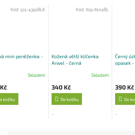
A
Kód:
511-4392BLK
Kód:
619-8104BL
á mini peněženka -
Kožená větší klíčenka
Černý úz
á
Arwel - černá
opasek -
cm
Skladem
Skladem
 Kč
340 Kč
390 Kč
o košíku
Do košíku
Do ko
...
...