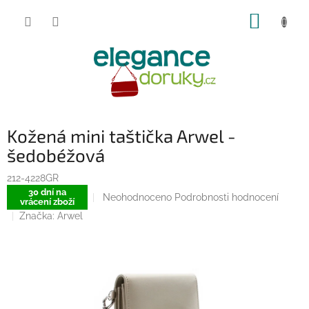
Přejít
NÁKUP
na
obsah
KOŠÍK
Kožená mini taštička Arwel -
šedobéžová
212-4228GR
30 dní na
Průměrné
Neohodnoceno
Podrobnosti hodnocení
vrácení zboží
hodnocení
Značka:
Arwel
produktu
je
0,0
z
5
hvězdiček.