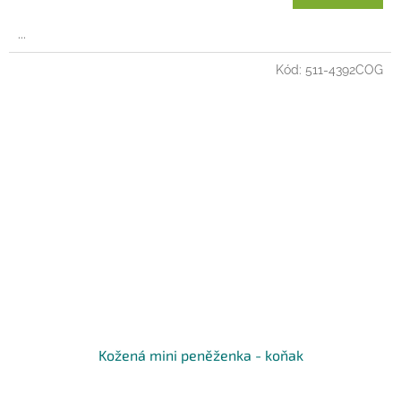
...
Kód:
511-4392COG
Kožená mini peněženka - koňak