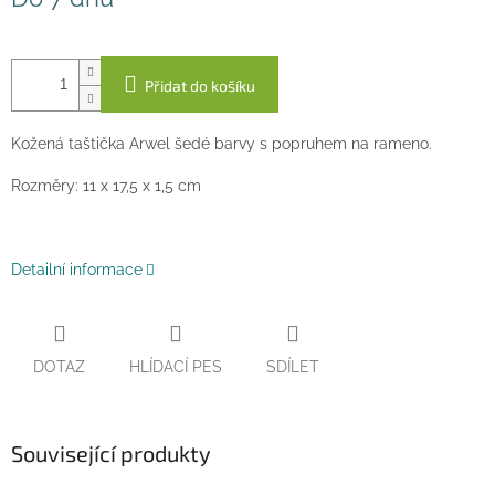
cena:
Přidat do košíku
Kožená taštička Arwel šedé barvy s popruhem na rameno.
Rozměry:
11 x 17,5 x 1,5 cm
Detailní informace
DOTAZ
HLÍDACÍ PES
SDÍLET
Související produkty