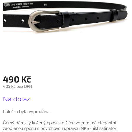
490 Kč
405 Kč bez DPH
Měrná
Na dotaz
cena:
Položka byla vyprodána…
Černý dámský kožený opasek o šířce 20 mm má elegantní
zaoblenou sponu s povrchovou úpravou NKS (nikl satinato).