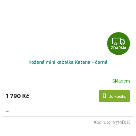
Z
ZDARMA
D
Kožená mini kabelka Katana - černá
A
R
Skladem
M
1 790 Kč
Do košíku
A
...
Kód:
619-0370BLK