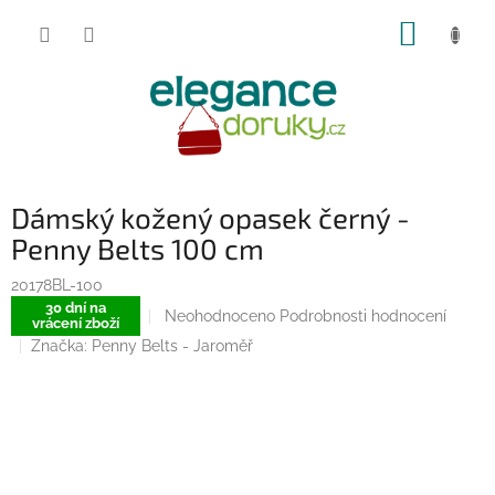
Přejít
NÁKUP
na
obsah
KOŠÍK
Dámský kožený opasek černý -
Penny Belts 100 cm
20178BL-100
30 dní na
Průměrné
Neohodnoceno
Podrobnosti hodnocení
vrácení zboží
hodnocení
Značka:
Penny Belts - Jaroměř
produktu
je
0,0
z
5
hvězdiček.