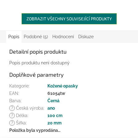
ZOBRAZIT VŠECHNY SOUVISEJÍCÍ PRODUKTY
Popis
Podobné (5)
Hodnocení
Diskuze
Detailní popis produktu
Popis produktu není dostupný
Doplňkové parametry
Kategorie
:
Kožené opasky
EAN
:
61054tw
Barva
:
Černá
?
Česká výroba
:
ano
?
Délka
:
100 cm
?
Šířka
:
20 mm
Položka byla vyprodána…