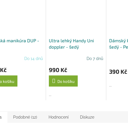
ká manikúra DUP -
Ultra lehký Handy Uni
Dámský 
doppler - šedý
šedý - P
Do 14 dnů
Do 7 dnů
 Kč
990 Kč
390 Kč
o košíku
Do košíku
...
...
s
Podobné (12)
Hodnocení
Diskuze