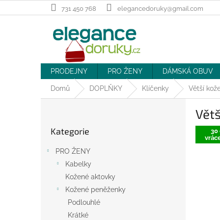
Přejít
731 450 768
elegancedoruky@gmail.com
na
obsah
PRODEJNY
PRO ŽENY
DÁMSKÁ OBUV
Domů
DOPLŇKY
Klíčenky
Větší kož
P
Větš
o
Přeskočit
s
Kategorie
kategorie
30 
t
vráce
r
PRO ŽENY
a
Kabelky
n
Kožené aktovky
n
í
Kožené peněženky
p
Podlouhlé
a
Krátké