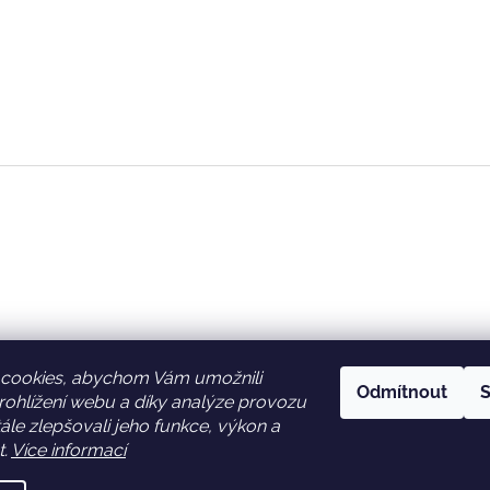
cookies, abychom Vám umožnili
Odmítnout
S
ohlížení webu a díky analýze provozu
Facebook
Věrnostní slevy
le zlepšovali jeho funkce, výkon a
t.
Více informací