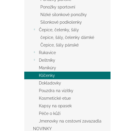
Ponožky sportovní
Nízké silonkové ponožky
Silonkové podkolenky
Čepice, čelenky, šály
čepice, šály, čelenky dámké
Čepice, šály pánské
Rukavice
Deštníky
Manikúry
Klíčenky
Dokladovky
Pouzdra na vizitky
Kosmetické etue
Kapsy na opasek
Péče o kůži
Jmenovky na cestovní zavazadla
NOVINKY