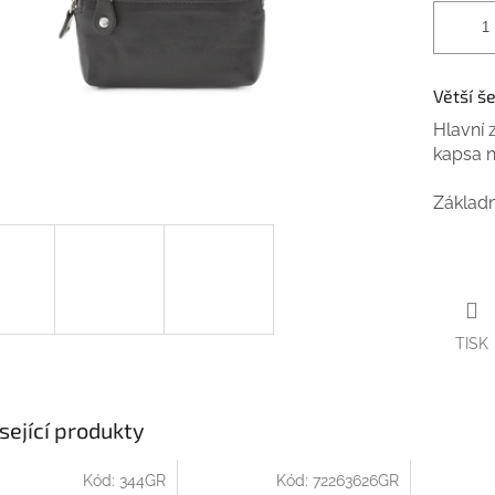
Větší š
Hlavní 
kapsa na
Základn
TISK
sející produkty
Kód:
344GR
Kód:
72263626GR