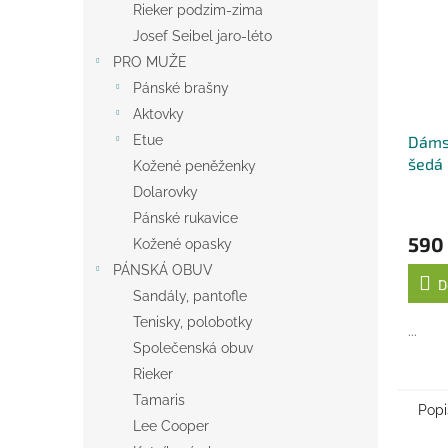
Rieker podzim-zima
Josef Seibel jaro-léto
PRO MUŽE
Pánské brašny
Aktovky
Etue
Dáms
šedá
Kožené peněženky
Dolarovky
Pánské rukavice
590
Kožené opasky
PÁNSKÁ OBUV
D
Sandály, pantofle
Tenisky, polobotky
...
Společenská obuv
Rieker
Tamaris
Popi
Lee Cooper