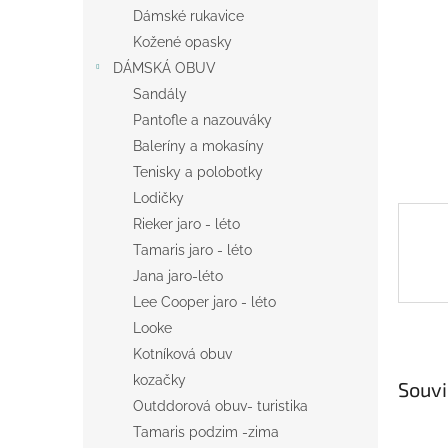
n
Dámské rukavice
e
Kožené opasky
l
DÁMSKÁ OBUV
Sandály
Pantofle a nazouváky
Baleríny a mokasíny
Tenisky a polobotky
Lodičky
Rieker jaro - léto
Tamaris jaro - léto
Jana jaro-léto
Lee Cooper jaro - léto
Looke
Kotníková obuv
kozačky
Souvi
Outddorová obuv- turistika
Tamaris podzim -zima