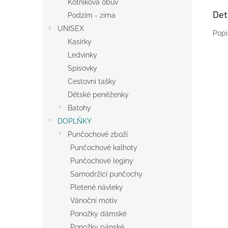
Kotníková obuv
Det
Podzim - zima
UNISEX
Popi
Kasírky
Ledvinky
Spisovky
Cestovní tašky
Dětské peněženky
Batohy
DOPLŇKY
Punčochové zboží
Punčochové kalhoty
Punčochové legíny
Samodržící punčochy
Pletené návleky
Vánoční motiv
Ponožky dámské
Ponožky pánské