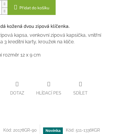
Přidat do košíku
edá kožená dvou zipová klíčenka.
zipová kapsa, venkovní zipová kapsička, vnitřní
 3 kreditní karty, kroužek na klíče.
í rozměr 12 x 9 cm
DOTAZ
HLÍDACÍ PES
SDÍLET
Kód:
20178GR-90
Kód:
511-1336KGR
Novinka