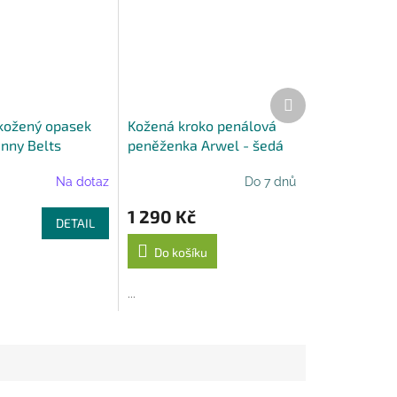
Další
produkt
kožený opasek
Kožená kroko penálová
enny Belts
peněženka Arwel - šedá
Na dotaz
Do 7 dnů
1 290 Kč
DETAIL
Do košíku
...