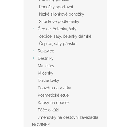
Ponožky sportovní
Nízké silonkové ponožky
Silonkové podkolenky
Čepice, čelenky, šály
čepice, šály, čelenky dámké
Čepice, šály pánské
Rukavice
Deštníky
Manikúry
Klíčenky
Dokladovky
Pouzdra na vizitky
Kosmetické etue
Kapsy na opasek
Péče o kůži
Jmenovky na cestovní zavazadla
NOVINKY