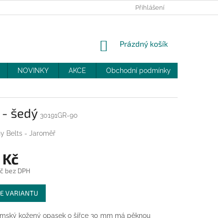
PRODEJNY
SLEVY
MOJE OBJEDNÁVKA
Přihlášení
NÁKUPNÍ
Prázdný košík
KOŠÍK
NOVINKY
AKCE
Obchodní podmínky
DOPRAV
 - šedý
30191GR-90
y Belts - Jaroměř
 Kč
č bez DPH
E VARIANTU
mský kožený opasek o šířce 30 mm má pěknou