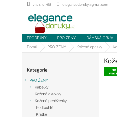
Přejít
731 450 768
elegancedoruky@gmail.com
na
obsah
PRODEJNY
PRO ŽENY
DÁMSKÁ OBUV
Domů
PRO ŽENY
Kožené opasky
Ko
P
Kož
o
Přeskočit
s
Kategorie
kategorie
30 
t
vráce
r
PRO ŽENY
a
Kabelky
n
Kožené aktovky
n
í
Kožené peněženky
p
Podlouhlé
a
Krátké