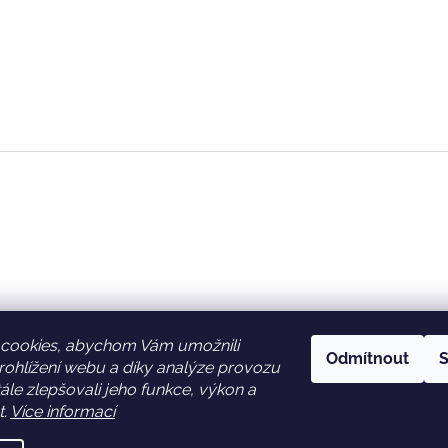
cookies, abychom Vám umožnili
Odmítnout
S
ohlížení webu a díky analýze provozu
Facebook
Věrnostní slevy
le zlepšovali jeho funkce, výkon a
t.
Více informací