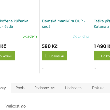
 kožená klíčenka
Dámská manikúra DUP -
Taška př
 - šedá
šedá
Katana z
- černoš
Skladem
Do 14 dnů
 Kč
590 Kč
1 490 
o košíku
Do košíku
Do ko
...
...
anty
Popis
Podobné (16)
Hodnocení
Diskuze
Velikost: 90