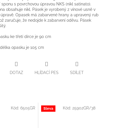
 sponu s povrchovou úpravou NKS (nikl satinato).
na obsahuje nikl. Pásek je vyrobený z vínové usně v
 úpravě. Opasek má zabarvené hrany a upravený rub
ož zaručuje, že nedojde k zabarvení oděvu. Pásek
itý.
asku ke třetí dírce je 90 cm
délka opasku je 105 cm
DOTAZ
HLÍDACÍ PES
SDÍLET
Kód:
6505GR
Kód:
25902GR/38
Sleva