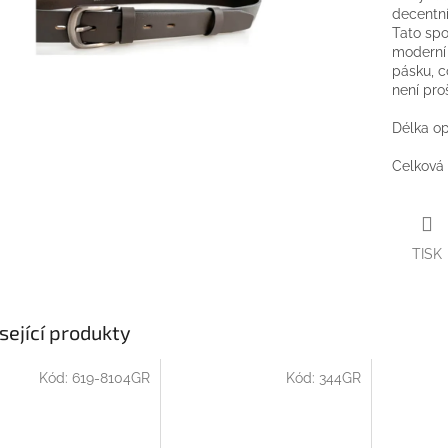
decentní
Tato spo
moderní
pásku, c
není proš
Délka op
Celková 
TISK
sející produkty
Kód:
619-8104GR
Kód:
344GR