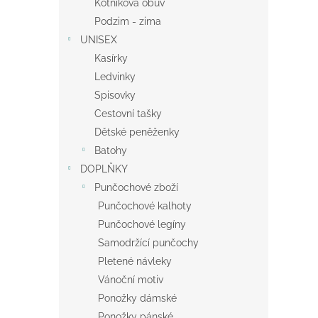
Kotníková obuv
Podzim - zima
UNISEX
Kasírky
Ledvinky
Spisovky
Cestovní tašky
Dětské peněženky
Batohy
DOPLŇKY
Punčochové zboží
Punčochové kalhoty
Punčochové legíny
Samodržící punčochy
Pletené návleky
Vánoční motiv
Ponožky dámské
Ponožky pánské