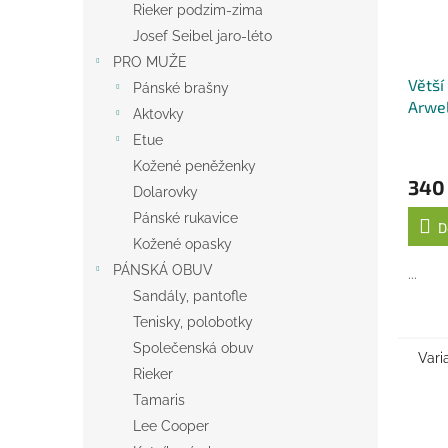
Rieker podzim-zima
Josef Seibel jaro-léto
PRO MUŽE
Větší
Pánské brašny
Arwel
Aktovky
Etue
Kožené peněženky
340
Dolarovky
Pánské rukavice
D
Kožené opasky
PÁNSKÁ OBUV
...
Sandály, pantofle
Tenisky, polobotky
Společenská obuv
Vari
Rieker
Tamaris
Lee Cooper