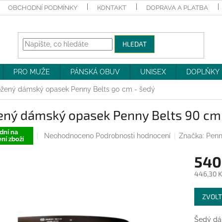
OBCHODNÍ PODMÍNKY
KONTAKT
DOPRAVA A PLATBA
HLEDAT
PRO MUŽE
PÁNSKÁ OBUV
UNISEX
DOPLŇKY
žený dámský opasek Penny Belts 90 cm - šedý
ený dámský opasek Penny Belts 90 cm
dní na
Průměrné
Neohodnoceno
Podrobnosti hodnocení
Značka:
Penn
ní zboží
hodnocení
produktu
540
je
0,0
446,30 K
z
Měrná
5
ZVOLT
cena:
hvězdiček.
Šedý dá