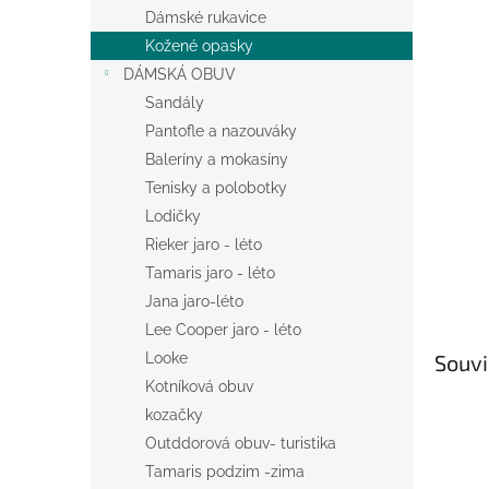
n
Dámské rukavice
e
Kožené opasky
l
DÁMSKÁ OBUV
Sandály
Pantofle a nazouváky
Baleríny a mokasíny
Tenisky a polobotky
Lodičky
Rieker jaro - léto
Tamaris jaro - léto
Jana jaro-léto
Lee Cooper jaro - léto
Souvi
Looke
Kotníková obuv
kozačky
Outddorová obuv- turistika
Tamaris podzim -zima