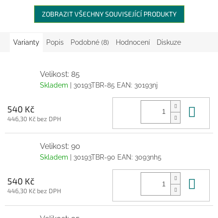
ZOBRAZIT VŠECHNY SOUVISEJÍCÍ PRODUKTY
Varianty
Popis
Podobné (8)
Hodnocení
Diskuze
Velikost: 85
Skladem
| 30193TBR-85
EAN:
30193nj
Do 
540 Kč
446,30 Kč bez DPH
Velikost: 90
Skladem
| 30193TBR-90
EAN:
3093nh5
Do 
540 Kč
446,30 Kč bez DPH