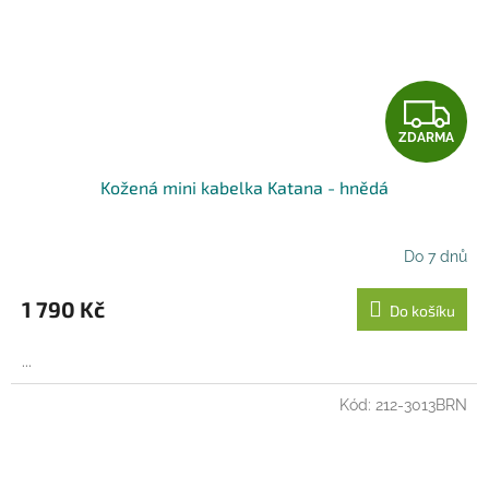
Z
ZDARMA
D
Kožená mini kabelka Katana - hnědá
A
R
Do 7 dnů
M
1 790 Kč
Do košíku
A
...
Kód:
212-3013BRN