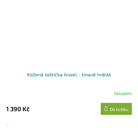
Kožená taštička Arwel - tmavě hnědá
Skladem
1 390 Kč
Do košíku
...