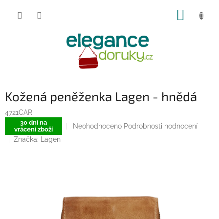
Přejít
NÁKUP
na
obsah
KOŠÍK
Kožená peněženka Lagen - hnědá
4721CAR
30 dní na
Průměrné
Neohodnoceno
Podrobnosti hodnocení
vrácení zboží
hodnocení
Značka:
Lagen
produktu
je
0,0
z
5
hvězdiček.