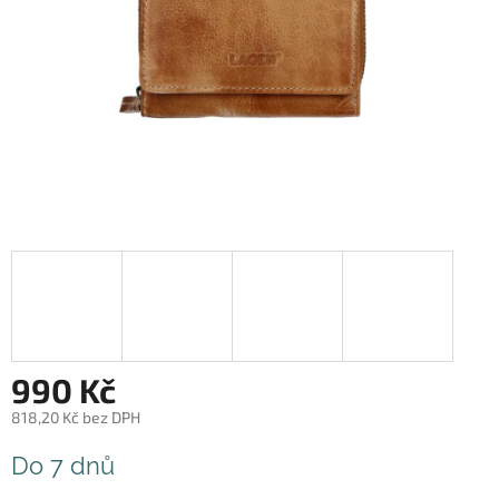
990 Kč
818,20 Kč bez DPH
Měrná
Do 7 dnů
cena: