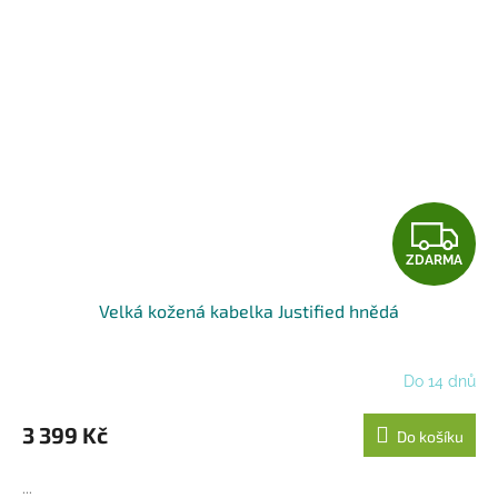
Z
ZDARMA
D
Velká kožená kabelka Justified hnědá
A
R
Do 14 dnů
M
3 399 Kč
Do košíku
A
...