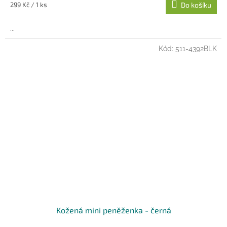
Měrná
299 Kč / 1 ks
Do košíku
cena:
...
Kód:
511-4392BLK
Kožená mini peněženka - černá