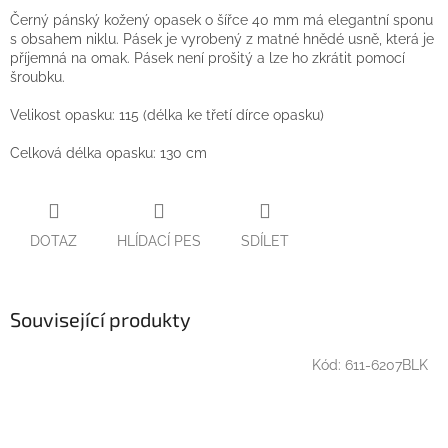
Černý pánský kožený opasek o šířce 40 mm má elegantní sponu
s obsahem niklu. Pásek je vyrobený z matné hnědé usně, která je
příjemná na omak. Pásek není prošitý a lze ho zkrátit pomocí
šroubku.
Velikost opasku: 115 (délka ke třetí dírce opasku)
Celková délka opasku: 130 cm
DOTAZ
HLÍDACÍ PES
SDÍLET
Související produkty
Kód:
611-6207BLK