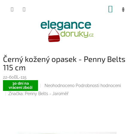
Přejít
NÁKUP
na
obsah
KOŠÍK
Černý kožený opasek - Penny Belts
115 cm
22-60BL-115
30 dní na
Průměrné
Neohodnoceno
Podrobnosti hodnocení
vrácení zboží
hodnocení
Značka:
Penny Belts - Jaroměř
produktu
je
0,0
z
5
hvězdiček.