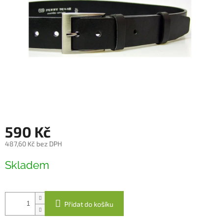
590 Kč
487,60 Kč bez DPH
Měrná
Skladem
cena:
Přidat do košíku