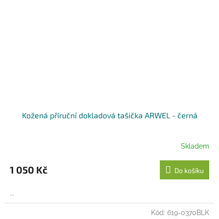
Kožená příruční dokladová tašička ARWEL - černá
Skladem
1 050 Kč
Do košíku
...
Kód:
619-0370BLK