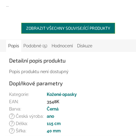
...
ZOBRAZIT VŠECHNY SOUVISEJÍCÍ PRODUKTY
Popis
Podobné (5)
Hodnocení
Diskuze
Detailní popis produktu
Popis produktu není dostupný
Doplňkové parametry
Kategorie
:
Kožené opasky
EAN
:
3548K
Barva
:
Černá
?
Česká výroba
:
ano
?
Délka
:
115 cm
?
Šířka
:
40 mm