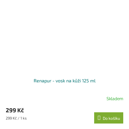
Renapur - vosk na kůži 125 ml
Skladem
299 Kč
Měrná
299 Kč / 1 ks
Do košíku
cena: