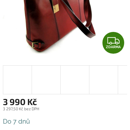
Z
ZDARMA
D
A
R
M
A
3 990 Kč
3 297,50 Kč bez DPH
Měrná
Do 7 dnů
cena: