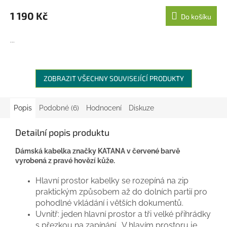
1 190 Kč
Do košíku
...
ZOBRAZIT VŠECHNY SOUVISEJÍCÍ PRODUKTY
Popis
Podobné (6)
Hodnocení
Diskuze
Detailní popis produktu
Dámská kabelka značky KATANA v červené barvě
vyrobená z pravé hovězí kůže.
Hlavní prostor kabelky se rozepíná na zip
praktickým způsobem až do dolních partií pro
pohodlné vkládání i větších dokumentů.
Uvnitř: jeden hlavní prostor a tři velké přihrádky
s přezkou na zapínání. V hlavím prostoru je