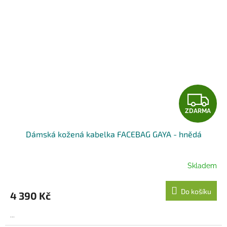
Z
ZDARMA
D
Dámská kožená kabelka FACEBAG GAYA - hnědá
A
R
Skladem
M
Do košíku
4 390 Kč
A
...