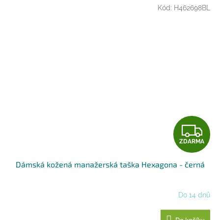
Kód:
H462698BL
Z
ZDARMA
D
Dámská kožená manažerská taška Hexagona - černá
A
R
Do 14 dnů
M
Do košíku