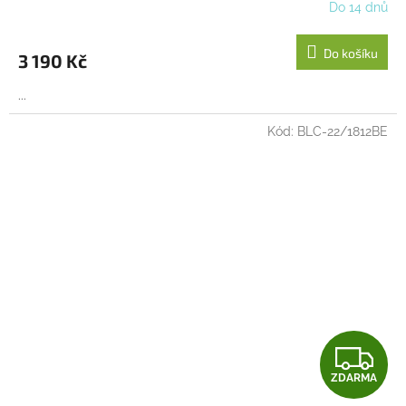
R
Do 14 dnů
M
Do košíku
3 190 Kč
A
...
Kód:
BLC-22/1812BE
Z
ZDARMA
D