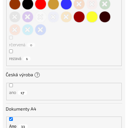
rčervená
0
rezavá
1
Česká výroba
?
ano
17
Dokumenty A4
Ano
33