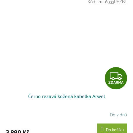
Kód:
212-6933REZBL
Z
ZDARMA
D
Černo rezavá kožená kabelka Arwel
A
R
Do 7 dnů
M
Do košíku
3 890 Kč