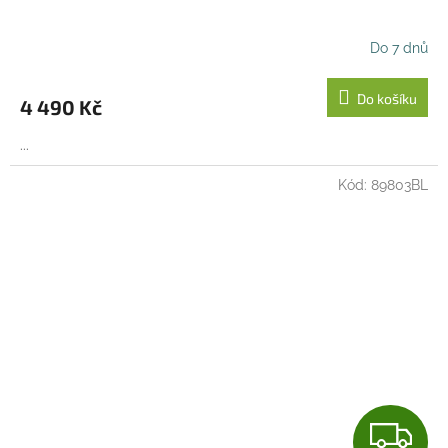
A
R
Do 7 dnů
M
Do košíku
4 490 Kč
A
...
Kód:
89803BL
Z