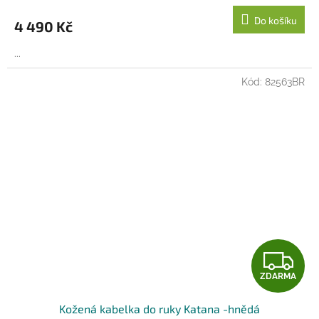
M
Do košíku
4 490 Kč
A
...
Kód:
82563BR
Z
ZDARMA
D
Kožená kabelka do ruky Katana -hnědá