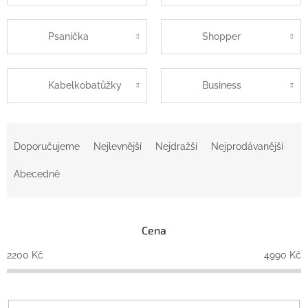
Psaníčka
Shopper
Kabelkobatůžky
Business
Ř
a
Doporučujeme
Nejlevnější
Nejdražší
Nejprodávanější
z
e
Abecedně
n
í
p
Cena
r
o
2200
Kč
4990
Kč
d
u
k