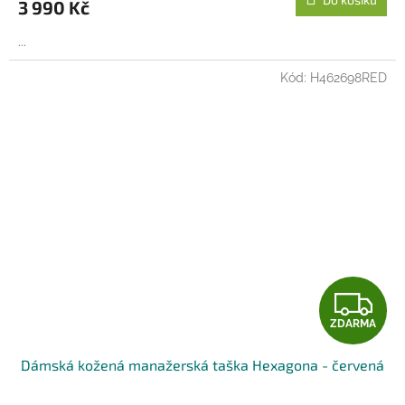
3 990 Kč
A
...
Kód:
H462698RED
Z
ZDARMA
D
Dámská kožená manažerská taška Hexagona - červená
A