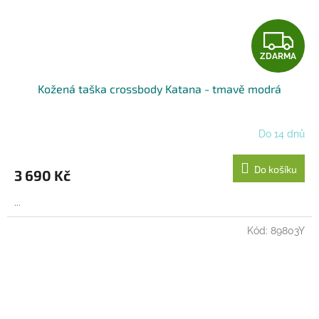
Z
ZDARMA
D
Kožená taška crossbody Katana - tmavě modrá
A
R
Do 14 dnů
M
Do košíku
3 690 Kč
A
...
Kód:
89803Y