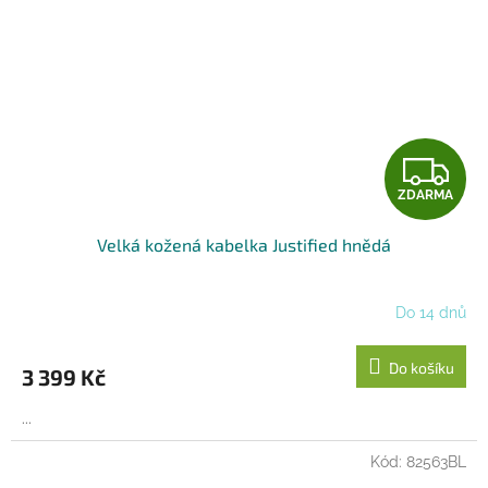
Z
ZDARMA
D
Velká kožená kabelka Justified hnědá
A
R
Do 14 dnů
M
Do košíku
3 399 Kč
A
...
Kód:
82563BL