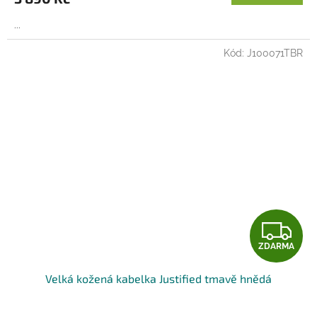
A
...
Kód:
J100071TBR
Z
ZDARMA
D
Velká kožená kabelka Justified tmavě hnědá
A