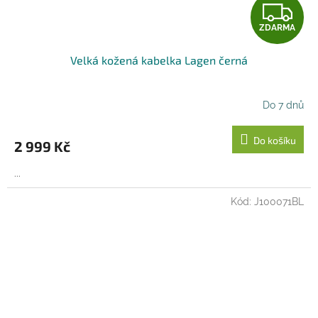
Z
ZDARMA
D
Velká kožená kabelka Lagen černá
A
R
Do 7 dnů
M
Do košíku
2 999 Kč
A
...
Kód:
J100071BL