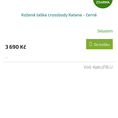
ZDARMA
D
Kožená taška crossbody Katana - černá
A
R
Skladem
M
Do košíku
3 690 Kč
A
...
Kód:
89803TBLU