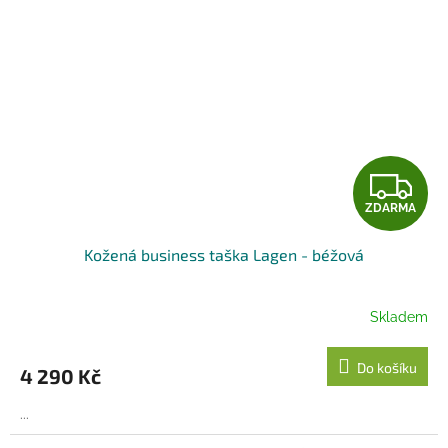
Z
ZDARMA
D
Kožená business taška Lagen - béžová
A
R
Skladem
M
Do košíku
4 290 Kč
A
...