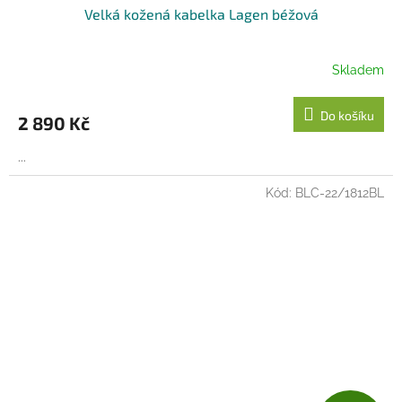
Velká kožená kabelka Lagen béžová
A
R
Skladem
M
Do košíku
2 890 Kč
A
...
Kód:
BLC-22/1812BL