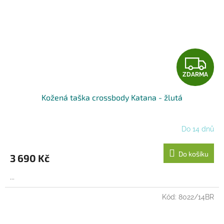
Z
ZDARMA
D
Kožená taška crossbody Katana - žlutá
A
R
Do 14 dnů
M
Do košíku
3 690 Kč
A
...
Kód:
8022/14BR