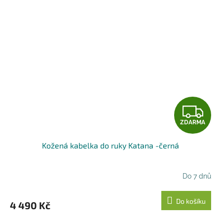
Z
ZDARMA
D
Kožená kabelka do ruky Katana -černá
A
R
Do 7 dnů
M
Do košíku
4 490 Kč
A