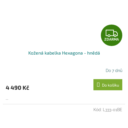
Z
ZDARMA
D
Kožená kabelka Hexagona - hnědá
A
R
Do 7 dnů
M
Do košíku
4 490 Kč
A
...
Kód:
L333-01BE