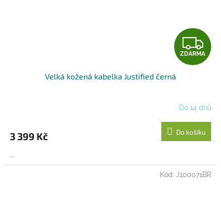
Z
ZDARMA
D
Velká kožená kabelka Justified černá
A
R
Do 14 dnů
M
Do košíku
3 399 Kč
A
...
Kód:
J100071BR