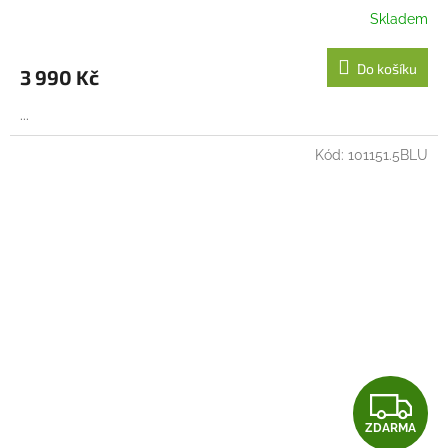
R
Skladem
M
Do košíku
3 990 Kč
A
...
Kód:
101151.5BLU
Z
ZDARMA
D