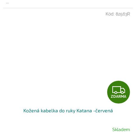
...
Kód:
82563R
Z
ZDARMA
D
Kožená kabelka do ruky Katana -červená
A
R
Skladem