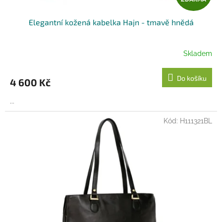
D
Elegantní kožená kabelka Hajn - tmavě hnědá
A
R
Skladem
M
Do košíku
4 600 Kč
A
...
Kód:
H111321BL