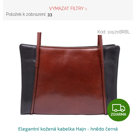
VYMAZAT FILTRY
Položek k zobrazení:
33
V
Kód:
10570BRBL
ý
p
i
s
p
r
o
d
u
k
t
Z
ů
ZDARMA
D
Elegantní kožená kabelka Hajn - hnědo černá
A