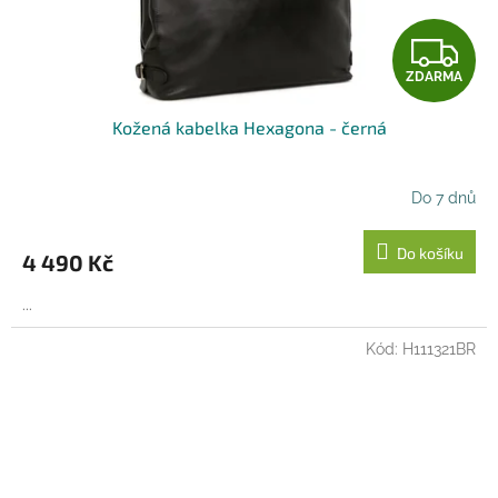
Z
ZDARMA
D
Kožená kabelka Hexagona - černá
A
R
Do 7 dnů
M
Do košíku
4 490 Kč
A
...
Kód:
H111321BR