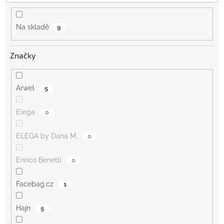
t
ů
Na skladě
9
Značky
Arwel
5
Elega
0
ELEGA by Dana M.
0
Enrico Benetti
0
Facebag.cz
1
Hajn
5