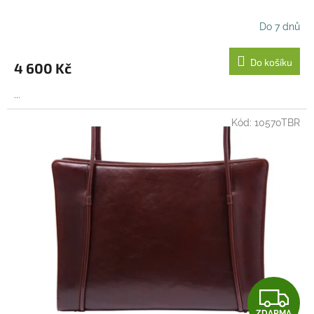
R
Do 7 dnů
M
Do košíku
4 600 Kč
A
...
Kód:
10570TBR
Z
ZDARMA