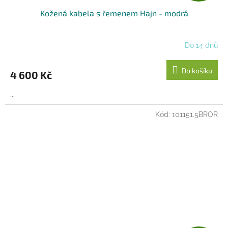
Kožená kabela s řemenem Hajn - modrá
A
R
Do 14 dnů
M
Do košíku
4 600 Kč
A
...
Kód:
101151.5BROR