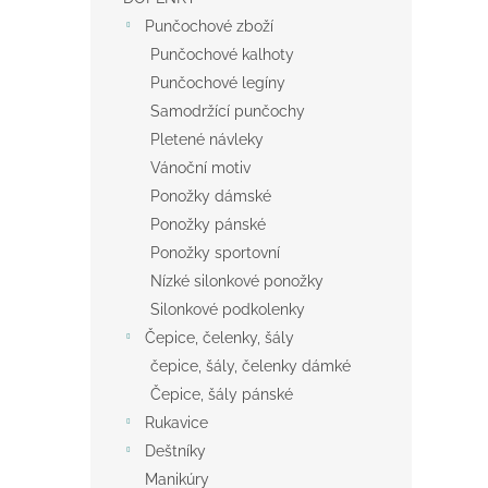
Punčochové zboží
Punčochové kalhoty
Punčochové legíny
Samodržící punčochy
Pletené návleky
Vánoční motiv
Ponožky dámské
Ponožky pánské
Ponožky sportovní
Nízké silonkové ponožky
Silonkové podkolenky
Čepice, čelenky, šály
čepice, šály, čelenky dámké
Čepice, šály pánské
Rukavice
Deštníky
Manikúry