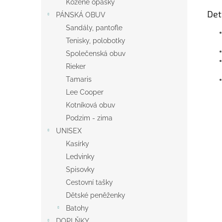
Kožené opasky
Det
PÁNSKÁ OBUV
Sandály, pantofle
Tenisky, polobotky
Společenská obuv
Rieker
Tamaris
Lee Cooper
Kotníková obuv
Podzim - zima
UNISEX
Kasírky
Ledvinky
Spisovky
Cestovní tašky
Dětské peněženky
Batohy
DOPLŇKY