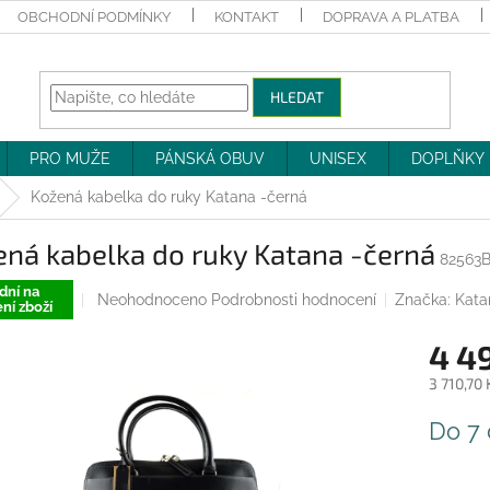
OBCHODNÍ PODMÍNKY
KONTAKT
DOPRAVA A PLATBA
HLEDAT
PRO MUŽE
PÁNSKÁ OBUV
UNISEX
DOPLŇKY
Kožená kabelka do ruky Katana -černá
ná kabelka do ruky Katana -černá
82563
dní na
Průměrné
Neohodnoceno
Podrobnosti hodnocení
Značka:
Kata
ní zboží
hodnocení
produktu
4 4
je
0,0
3 710,70
z
Měrná
5
Do 7
cena:
hvězdiček.