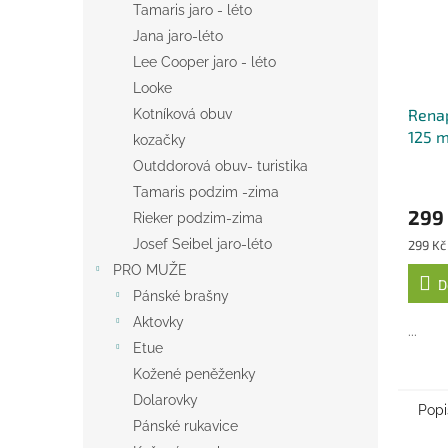
Tamaris jaro - léto
Jana jaro-léto
Lee Cooper jaro - léto
Looke
Renap
Kotníková obuv
125 m
kozačky
Outddorová obuv- turistika
Tamaris podzim -zima
299
Rieker podzim-zima
Měrná
Josef Seibel jaro-léto
299 Kč 
cena:
PRO MUŽE
D
Pánské brašny
Aktovky
...
Etue
Kožené peněženky
Dolarovky
Popi
Pánské rukavice