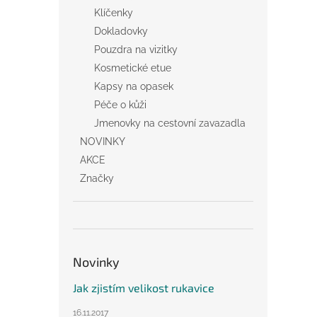
Klíčenky
Dokladovky
Pouzdra na vizitky
Kosmetické etue
Kapsy na opasek
Péče o kůži
Jmenovky na cestovní zavazadla
NOVINKY
AKCE
Značky
Novinky
Jak zjistím velikost rukavice
16.11.2017