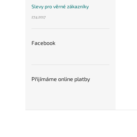
Slevy pro věrné zákazníky
27.4.2017
Facebook
Přijímáme online platby
Z
á
p
a