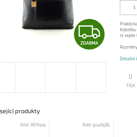
Z
Praktick
Kabelku 
ní vejde
ZDARMA
D
Rozměry:
Detailní
A
TISK
R
M
sející produkty
Kód:
REN125
Kód:
50465BL