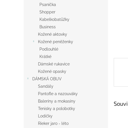
n
Psaníčka
e
Shopper
l
Kabelkobatůžky
Business
Kožené aktovky
Kožené peněženky
Podlouhlé
Krátké
Dámské rukavice
Kožené opasky
DÁMSKÁ OBUV
Sandály
Pantofle a nazouváky
Baleríny a mokasíny
Souvi
Tenisky a polobotky
Lodičky
Rieker jaro - léto