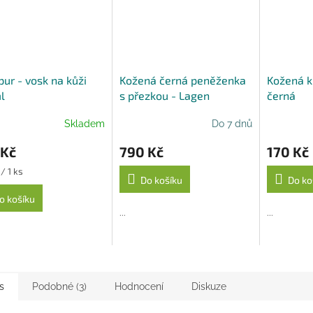
A
ur - vosk na kůži
Kožená černá peněženka
Kožená k
l
s přezkou - Lagen
černá
Skladem
Do 7 dnů
 Kč
790 Kč
170 Kč
/ 1 ks
Do košíku
Do ko
o košíku
...
...
s
Podobné (3)
Hodnocení
Diskuze