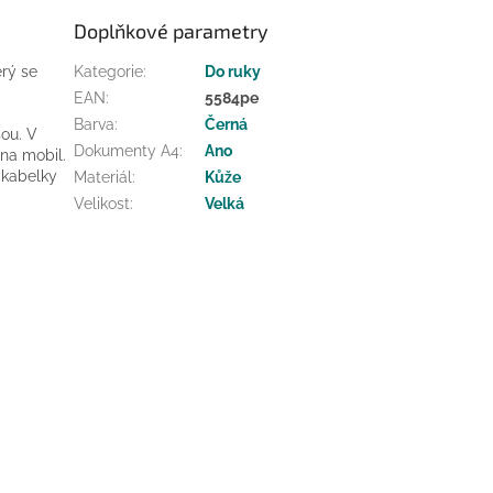
Doplňkové parametry
rý se
Kategorie
:
Do ruky
EAN
:
5584pe
Barva
:
Černá
sou. V
Dokumenty A4
:
Ano
na mobil.
 kabelky
Materiál
:
Kůže
Velikost
:
Velká