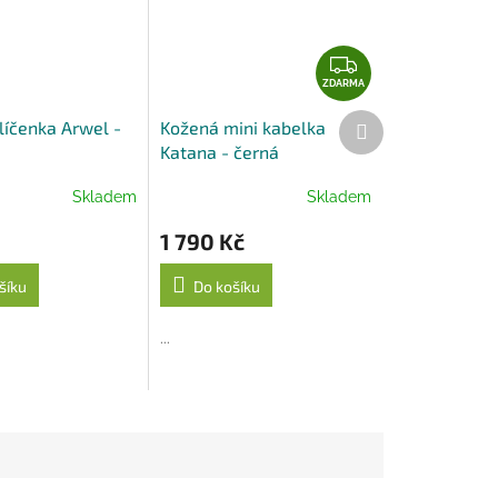
Z
D
ZDARMA
A
Další
líčenka Arwel -
Kožená mini kabelka
R
produkt
Katana - černá
M
A
Skladem
Skladem
1 790 Kč
šíku
Do košíku
...