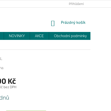
PRODEJNY
SLEVY
MOJE OBJEDNÁVKA
Přihlášení
NÁKUPNÍ
Prázdný košík
KOŠÍK
NOVINKY
AKCE
Obchodní podmínky
DOPRAV
BL
na
90 Kč
 Kč bez DPH
 dnů