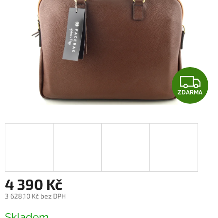
Z
ZDARMA
D
A
R
M
A
4 390 Kč
3 628,10 Kč bez DPH
Měrná
Skladem