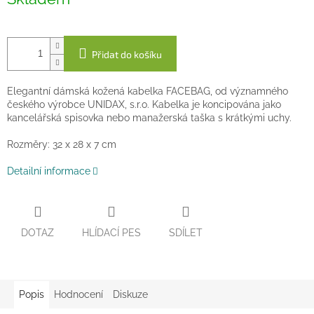
cena:
Přidat do košíku
Elegantní dámská kožená kabelka FACEBAG, od významného
českého výrobce UNIDAX, s.r.o. Kabelka je koncipována jako
kancelářská spisovka nebo manažerská taška s krátkými uchy.
Rozměry: 32 x 28 x 7 cm
Detailní informace
DOTAZ
HLÍDACÍ PES
SDÍLET
Popis
Hodnocení
Diskuze