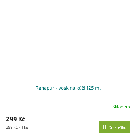
Renapur - vosk na kůži 125 ml
Skladem
299 Kč
Měrná
299 Kč / 1 ks
Do košíku
cena: