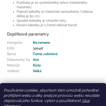
Podšívka je ze syntetického lehce čistitelného
materiálu.
Popruh kabelky je částečně nastavitelný. Celková
délka je 80 cm.
Spodek kabelky je chráněn nýty.
Kování kabelky je v černé niklové barvě.
Doplňkové parametry
Kategorie
:
Na rameno
EAN
:
3504d
Barva
:
Černá
,
rubínová
Dokumenty A4
:
Ano
Materiál
:
Kůže
Velikost
:
Velká
Z
á
Používáme cookies, abychom Vám umožnili pohodlné
Facebook
Věrnostní slevy
p
prohlížení webu a díky analýze provozu webu neustále
a
zlepšovali jeho funkce, výkon a použitelnost.
Více
t
informací