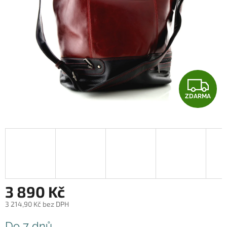
Z
ZDARMA
D
A
R
M
A
3 890 Kč
3 214,90 Kč bez DPH
Měrná
Do 7 dnů