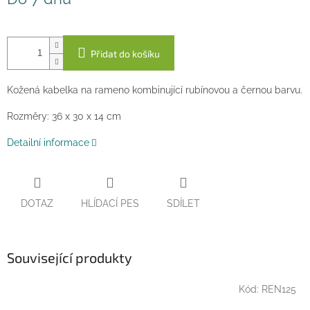
cena:
Přidat do košíku
Kožená kabelka na rameno kombinující rubínovou a černou barvu.
Rozměry: 36 x 30 x 14 cm
Detailní informace
DOTAZ
HLÍDACÍ PES
SDÍLET
Související produkty
Kód:
REN125