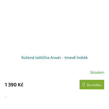
Kožená taštička Arwel - tmavě hnědá
Skladem
1 390 Kč
Do košíku
...