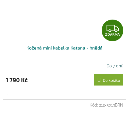
Z
ZDARMA
D
Kožená mini kabelka Katana - hnědá
A
R
Do 7 dnů
M
1 790 Kč
Do košíku
A
...
Kód:
212-3013BRN