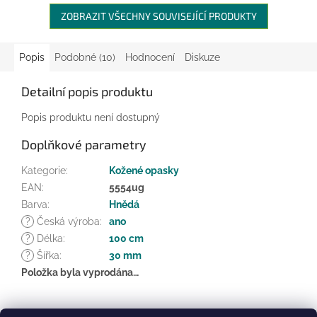
ZOBRAZIT VŠECHNY SOUVISEJÍCÍ PRODUKTY
Popis
Podobné (10)
Hodnocení
Diskuze
Detailní popis produktu
Popis produktu není dostupný
Doplňkové parametry
Kategorie
:
Kožené opasky
EAN
:
5554ug
Barva
:
Hnědá
?
Česká výroba
:
ano
?
Délka
:
100 cm
?
Šířka
:
30 mm
Položka byla vyprodána…
Z