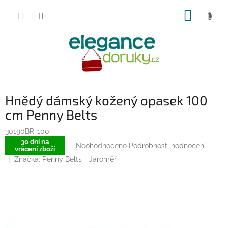
Přejít
NÁKUP
na
obsah
KOŠÍK
Hnědý dámský kožený opasek 100
cm Penny Belts
30190BR-100
30 dní na
Průměrné
Neohodnoceno
Podrobnosti hodnocení
vrácení zboží
hodnocení
Značka:
Penny Belts - Jaroměř
produktu
je
0,0
z
5
hvězdiček.