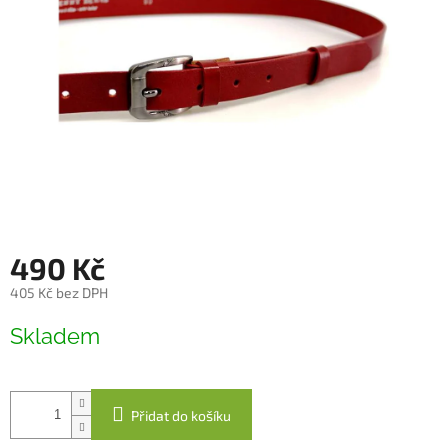
490 Kč
405 Kč bez DPH
Měrná
Skladem
cena:
Přidat do košíku