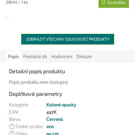
Měrná
299 Kč / 1 ks
Do košíku
cena:
...
ZOBRAZIT VŠECHNY SOUVISEJÍCÍ PRODUKTY
Popis
Podobné (6)
Hodnocení
Diskuze
Detailní popis produktu
Popis produktu není dostupný
Doplňkové parametry
Kategorie
:
Kožené opasky
EAN
:
497K
Barva
:
Červená
?
Česká výroba
:
ano
?
Délka
:
90 cm