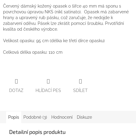
Červený dámský kožený opasek o šířce 40 mm má sponu s
povrchovou úpravou NKS (nikl satinato). Opasek má zabarvené
hrany a upravený rub pásku, což zaručuje, že nedojde k
zabarvení oděvu. Pásek lze zkrátit pomocí šroubku. Prvotřídní
kvalita od českého výrobce.
Velikost opasku: 95 cm (délka ke třetí dírce opasku)
Celková délka opasku: 110 cm
DOTAZ
HLÍDACÍ PES
SDÍLET
Popis
Podobné (3)
Hodnocení
Diskuze
Detailní popis produktu