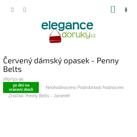
Přejít
NÁKUP
na
obsah
KOŠÍK
Červený dámský opasek - Penny
Belts
169/93-95
30 dní na
Průměrné
Neohodnoceno
Podrobnosti hodnocení
vrácení zboží
hodnocení
Značka:
Penny Belts - Jaroměř
produktu
je
0,0
z
5
hvězdiček.