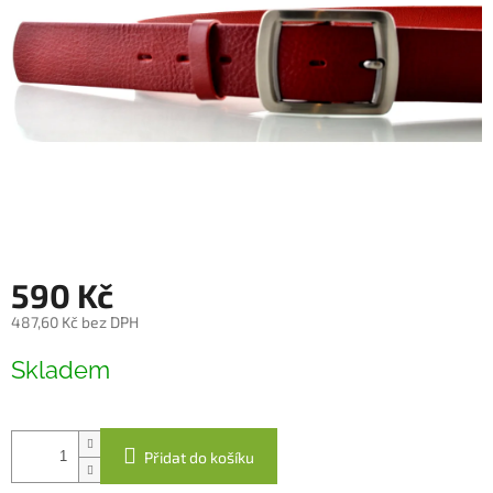
590 Kč
487,60 Kč bez DPH
Měrná
Skladem
cena:
Přidat do košíku