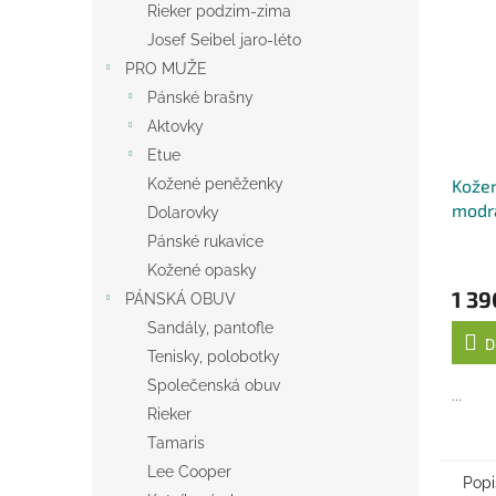
Rieker podzim-zima
Josef Seibel jaro-léto
PRO MUŽE
Pánské brašny
Aktovky
Etue
Kožené peněženky
Kožen
modr
Dolarovky
Pánské rukavice
Kožené opasky
1 39
PÁNSKÁ OBUV
Sandály, pantofle
D
Tenisky, polobotky
Společenská obuv
...
Rieker
Tamaris
Lee Cooper
Popi