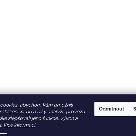
cookies, abychom Vám umožnili
Odmítnout
S
ohlížení webu a díky analýze provozu
Facebook
Věrnostní slevy
le zlepšovali jeho funkce, výkon a
t.
Více informací