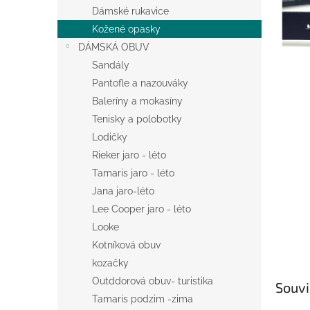
n
Dámské rukavice
e
Kožené opasky
l
DÁMSKÁ OBUV
Sandály
Pantofle a nazouváky
Baleríny a mokasíny
Tenisky a polobotky
Lodičky
Rieker jaro - léto
Tamaris jaro - léto
Jana jaro-léto
Lee Cooper jaro - léto
Looke
Kotníková obuv
kozačky
Outddorová obuv- turistika
Souvi
Tamaris podzim -zima