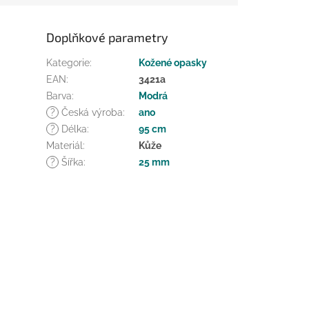
Doplňkové parametry
Kategorie
:
Kožené opasky
EAN
:
3421a
Barva
:
Modrá
?
Česká výroba
:
ano
?
Délka
:
95 cm
Materiál
:
Kůže
?
Šířka
:
25 mm