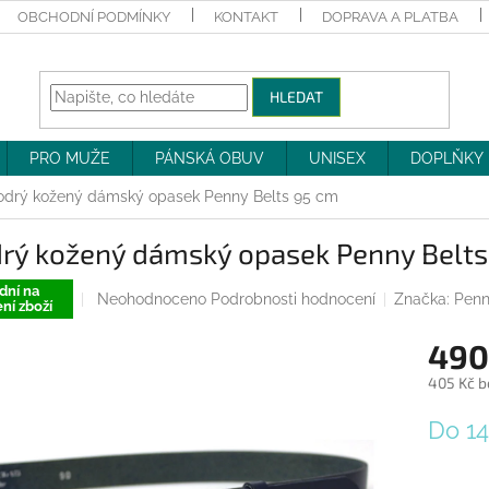
OBCHODNÍ PODMÍNKY
KONTAKT
DOPRAVA A PLATBA
HLEDAT
PRO MUŽE
PÁNSKÁ OBUV
UNISEX
DOPLŇKY
drý kožený dámský opasek Penny Belts 95 cm
rý kožený dámský opasek Penny Belts
dní na
Průměrné
Neohodnoceno
Podrobnosti hodnocení
Značka:
Penn
ní zboží
hodnocení
produktu
490
je
0,0
405 Kč b
z
Měrná
5
Do 1
cena:
hvězdiček.