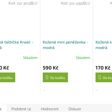
Kód:
212-3013BLU
Kód:
511-4392BLU
á taštička Arwel -
Kožená mini peněženka -
Kožená k
á
modrá
modrá
Skladem
Skladem
0 Kč
590 Kč
170 Kč
o košíku
Do košíku
Do ko
...
...
s
Podobné (3)
Hodnocení
Diskuze