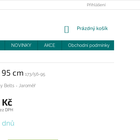
PRODEJNY
SLEVY
MOJE OBJEDNÁVKA
Přihlášení
NÁKUPNÍ
Prázdný košík
KOŠÍK
NOVINKY
AKCE
Obchodní podmínky
DOPRAV
 95 cm
173/56-95
y Belts - Jaroměř
 Kč
ez DPH
4 dnů