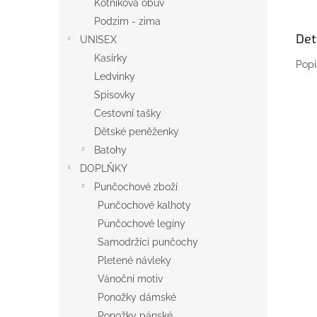
Kotníková obuv
Podzim - zima
Det
UNISEX
Kasírky
Popi
Ledvinky
Spisovky
Cestovní tašky
Dětské peněženky
Batohy
DOPLŇKY
Punčochové zboží
Punčochové kalhoty
Punčochové legíny
Samodržící punčochy
Pletené návleky
Vánoční motiv
Ponožky dámské
Ponožky pánské