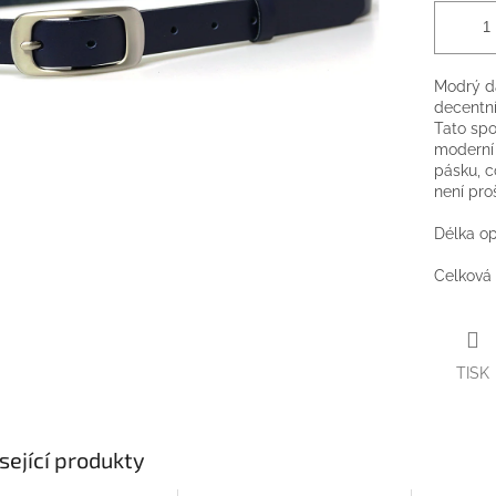
Modrý d
decentní
Tato spo
moderní
pásku, c
není proš
Délka op
Celková 
TISK
sející produkty