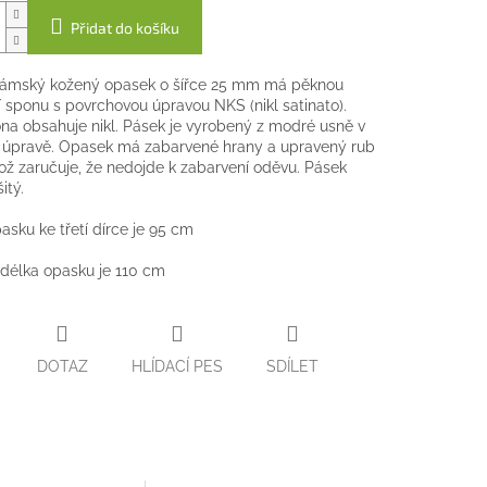
Přidat do košíku
ámský kožený opasek o šířce 25 mm má pěknou
 sponu s povrchovou úpravou NKS (nikl satinato).
na obsahuje nikl. Pásek je vyrobený z modré usně v
 úpravě. Opasek má zabarvené hrany a upravený rub
ož zaručuje, že nedojde k zabarvení oděvu. Pásek
itý.
asku ke třetí dírce je 95 cm
délka opasku je 110 cm
DOTAZ
HLÍDACÍ PES
SDÍLET