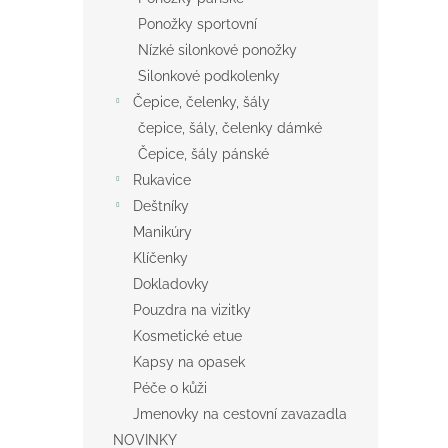
Ponožky sportovní
Nízké silonkové ponožky
Silonkové podkolenky
Čepice, čelenky, šály
čepice, šály, čelenky dámké
Čepice, šály pánské
Rukavice
Deštníky
Manikúry
Klíčenky
Dokladovky
Pouzdra na vizitky
Kosmetické etue
Kapsy na opasek
Péče o kůži
Jmenovky na cestovní zavazadla
NOVINKY