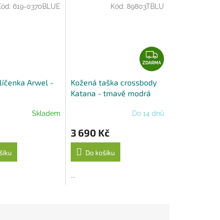
Kód:
619-0370BLUE
Kód:
89803TBLU
Z
D
ZDARMA
A
líčenka Arwel -
Kožená taška crossbody
R
Katana - tmavě modrá
M
A
Skladem
Do 14 dnů
3 690 Kč
šíku
Do košíku
...