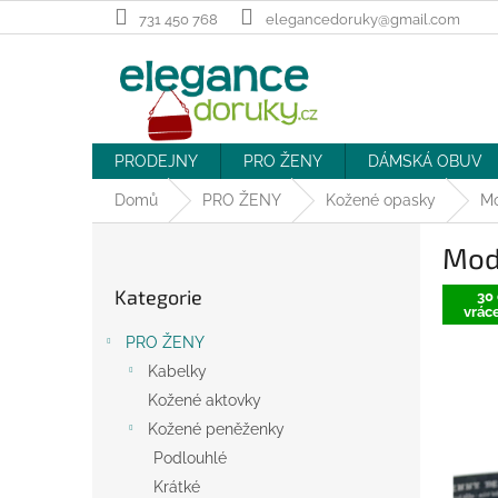
Přejít
731 450 768
elegancedoruky@gmail.com
na
obsah
PRODEJNY
PRO ŽENY
DÁMSKÁ OBUV
Domů
PRO ŽENY
Kožené opasky
Mo
P
Mod
o
Přeskočit
s
Kategorie
kategorie
30 
t
vráce
r
PRO ŽENY
a
Kabelky
n
Kožené aktovky
n
í
Kožené peněženky
p
Podlouhlé
a
Krátké