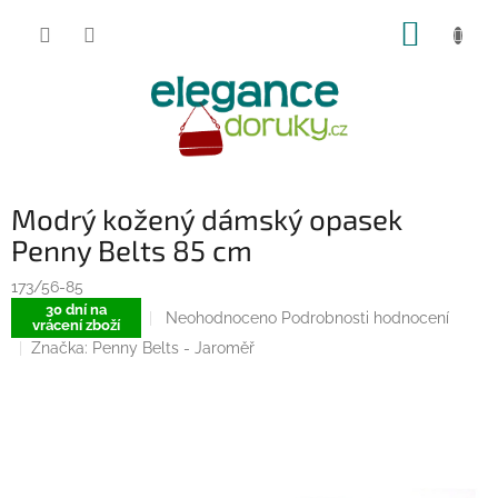
Přejít
NÁKUP
na
obsah
KOŠÍK
Modrý kožený dámský opasek
Penny Belts 85 cm
173/56-85
30 dní na
Průměrné
Neohodnoceno
Podrobnosti hodnocení
vrácení zboží
hodnocení
Značka:
Penny Belts - Jaroměř
produktu
je
0,0
z
5
hvězdiček.