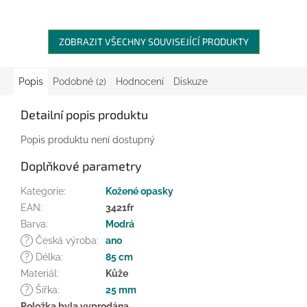
ZOBRAZIT VŠECHNY SOUVISEJÍCÍ PRODUKTY
Popis
Podobné (2)
Hodnocení
Diskuze
Detailní popis produktu
Popis produktu není dostupný
Doplňkové parametry
Kategorie
:
Kožené opasky
EAN
:
3421fr
Barva
:
Modrá
?
Česká výroba
:
ano
?
Délka
:
85 cm
Materiál
:
Kůže
?
Šířka
:
25 mm
Položka byla vyprodána…