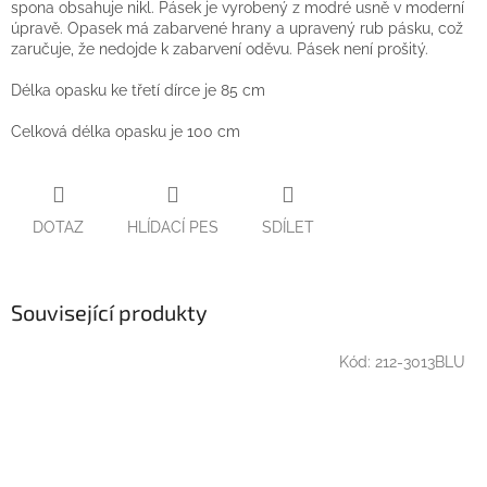
spona obsahuje nikl. Pásek je vyrobený z modré usně v moderní
úpravě. Opasek má zabarvené hrany a upravený rub pásku, což
zaručuje, že nedojde k zabarvení oděvu. Pásek není prošitý.
Délka opasku ke třetí dírce je 85 cm
Celková délka opasku je 100 cm
DOTAZ
HLÍDACÍ PES
SDÍLET
Související produkty
Kód:
212-3013BLU