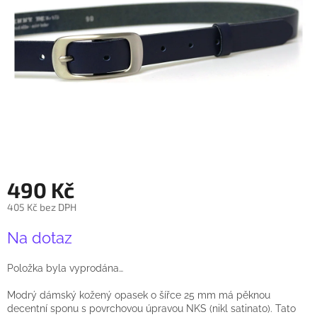
490 Kč
405 Kč bez DPH
Měrná
Na dotaz
cena:
Položka byla vyprodána…
Modrý dámský kožený opasek o šířce 25 mm má pěknou
decentní sponu s povrchovou úpravou NKS (nikl satinato). Tato