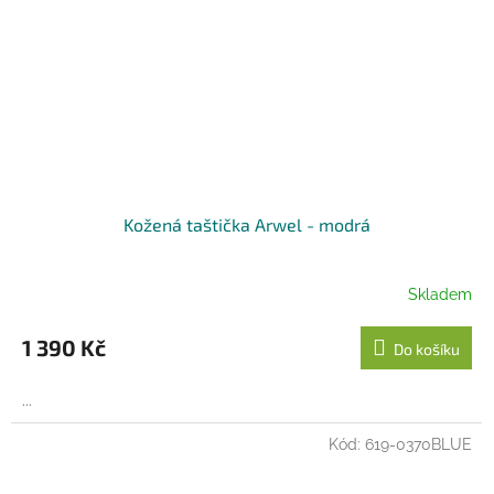
Kožená taštička Arwel - modrá
Skladem
1 390 Kč
Do košíku
...
Kód:
619-0370BLUE