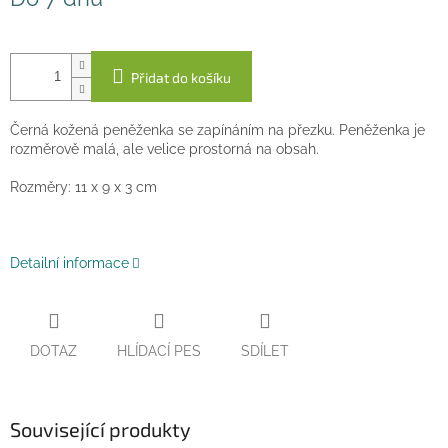
cena:
Přidat do košíku
Černá kožená peněženka se zapínáním na přezku. Peněženka je
rozměrově malá, ale velice prostorná na obsah.
Rozměry: 11 x 9 x 3 cm
Detailní informace
DOTAZ
HLÍDACÍ PES
SDÍLET
Související produkty