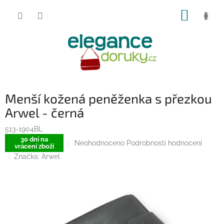
Přejít
NÁKUP
na
obsah
KOŠÍK
Menší kožená peněženka s přezkou
Arwel - černá
513-1904BL
30 dní na
Průměrné
Neohodnoceno
Podrobnosti hodnocení
vrácení zboží
hodnocení
Značka:
Arwel
produktu
je
0,0
z
5
hvězdiček.