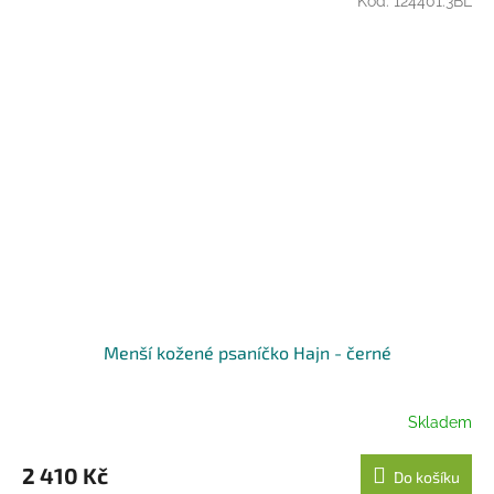
Kód:
124401.3BL
Menší kožené psaníčko Hajn - černé
Skladem
2 410 Kč
Do košíku