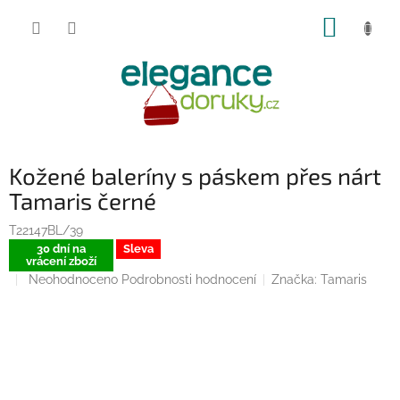
Přejít
NÁKUP
na
obsah
KOŠÍK
Kožené baleríny s páskem přes nárt
Tamaris černé
T22147BL/39
30 dní na
Sleva
vrácení zboží
Průměrné
Neohodnoceno
Podrobnosti hodnocení
Značka:
Tamaris
hodnocení
produktu
je
0,0
z
5
hvězdiček.