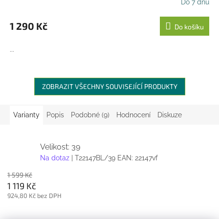
Do 7 dnů
1 290 Kč
Do košíku
...
ZOBRAZIT VŠECHNY SOUVISEJÍCÍ PRODUKTY
Varianty
Popis
Podobné (9)
Hodnocení
Diskuze
Velikost: 39
Na dotaz
| T22147BL/39
EAN:
22147vf
1 599 Kč
1 119 Kč
924,80 Kč bez DPH