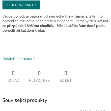
Měrná
ZVOLTE VARIANTU
cena:
Velice pohodlné baleríny od německé firmy
Tamaris
. S těmito
botami se rozhodně nespletete a zvládnete i náročný den,
krásně
se přizpůsobí i širšímu chodidlu.
Měkká stélka Vám dodá pocit
pohodlí při každém kroku.
Detailní informace
DOTAZ
HLÍDACÍ PES
SDÍLET
Související produkty