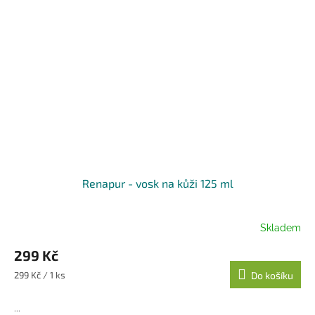
Renapur - vosk na kůži 125 ml
Skladem
299 Kč
Měrná
299 Kč / 1 ks
Do košíku
cena:
...