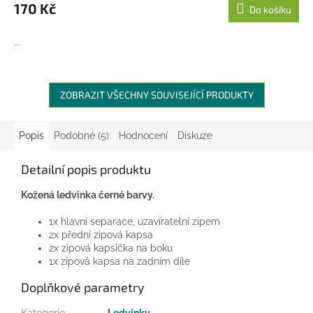
170 Kč
Do košíku
...
ZOBRAZIT VŠECHNY SOUVISEJÍCÍ PRODUKTY
Popis
Podobné (5)
Hodnocení
Diskuze
Detailní popis produktu
Kožená ledvinka černé barvy.
1x hlavní separace, uzavíratelní zipem
2x přední zipová kapsa
2x zipová kapsička na boku
1x zipová kapsa na zadním díle
Doplňkové parametry
Kategorie
:
Ledvinky