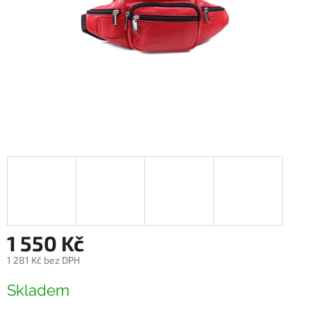
1 550 Kč
1 281 Kč bez DPH
Měrná
Skladem
cena: