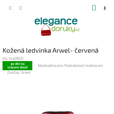
Přejít
NÁKUP
na
obsah
KOŠÍK
Kožená ledvinka Arwel- červená
611-6116RED
30 dní na
Průměrné
Neohodnoceno
Podrobnosti hodnocení
vrácení zboží
hodnocení
Značka:
Arwel
produktu
je
0,0
z
5
hvězdiček.