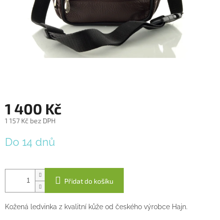
1 400 Kč
1 157 Kč bez DPH
Měrná
Do 14 dnů
cena:
Přidat do košíku
Kožená ledvinka z kvalitní kůže od českého výrobce Hajn.