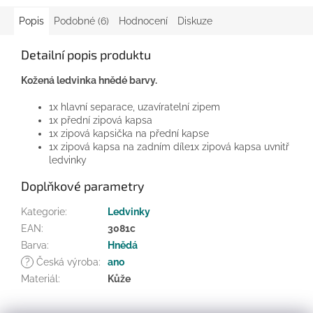
Popis
Podobné (6)
Hodnocení
Diskuze
Detailní popis produktu
Kožená ledvinka hnědé barvy.
1x hlavní separace, uzavíratelní zipem
1x přední zipová kapsa
1x zipová kapsička na přední kapse
1x zipová kapsa na zadním díle1x zipová kapsa uvnitř
ledvinky
Doplňkové parametry
Kategorie
:
Ledvinky
EAN
:
3081c
Barva
:
Hnědá
?
Česká výroba
:
ano
Materiál
:
Kůže