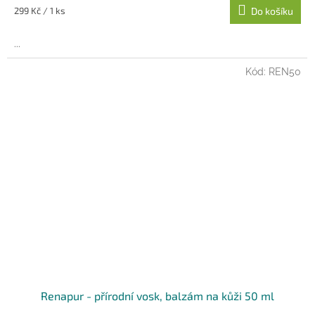
Měrná
299 Kč / 1 ks
Do košíku
cena:
...
Kód:
REN50
Renapur - přírodní vosk, balzám na kůži 50 ml