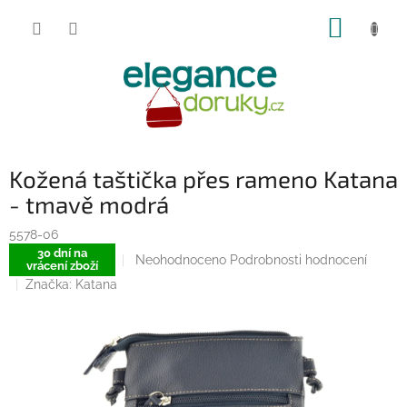
Přejít
NÁKUP
na
obsah
KOŠÍK
Kožená taštička přes rameno Katana
- tmavě modrá
5578-06
30 dní na
Průměrné
Neohodnoceno
Podrobnosti hodnocení
vrácení zboží
hodnocení
Značka:
Katana
produktu
je
0,0
z
5
hvězdiček.