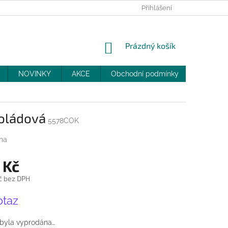
PRODEJNY
SLEVY
MOJE OBJEDNÁVKA
Přihlášení
NÁKUPNÍ
Prázdný košík
KOŠÍK
NOVINKY
AKCE
Obchodní podmínky
DOPRAV
koládová
5578COK
na
 Kč
č bez DPH
otaz
 byla vyprodána…