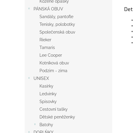
Kožené opasky
Det
PÁNSKÁ OBUV
Sandály, pantofle
Tenisky, polobotky
Společenská obuv
Rieker
Tamaris
Lee Cooper
Kotníková obuv
Podzim - zima
UNISEX
Kasírky
Ledvinky
Spisovky
Cestovní tašky
Dětské peněženky
Batohy
DOPLŇKY