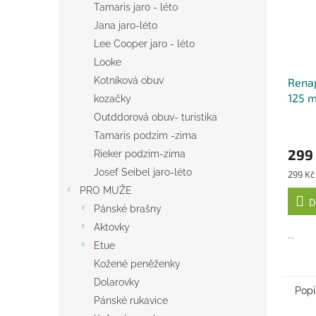
Tamaris jaro - léto
Jana jaro-léto
Lee Cooper jaro - léto
Looke
Kotníková obuv
Renap
125 m
kozačky
Outddorová obuv- turistika
Tamaris podzim -zima
299
Rieker podzim-zima
Josef Seibel jaro-léto
Měrná
299 Kč 
cena:
PRO MUŽE
D
Pánské brašny
Aktovky
...
Etue
Kožené peněženky
Dolarovky
Popi
Pánské rukavice