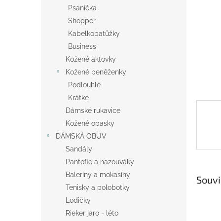
n
Psaníčka
e
Shopper
l
Kabelkobatůžky
Business
Kožené aktovky
Kožené peněženky
Podlouhlé
Krátké
Dámské rukavice
Kožené opasky
DÁMSKÁ OBUV
Sandály
Pantofle a nazouváky
Baleríny a mokasíny
Souvi
Tenisky a polobotky
Lodičky
Rieker jaro - léto