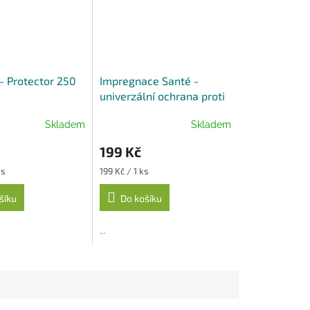
- Protector 250
Impregnace Santé -
univerzální ochrana proti
vlhkosti a nečistotám
Skladem
Skladem
199 Kč
Měrná
ks
199 Kč / 1 ks
cena:
šíku
Do košíku
...