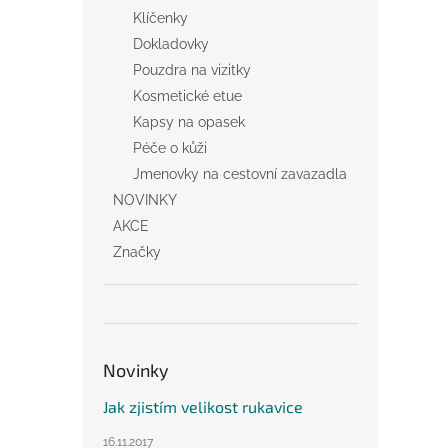
Klíčenky
Dokladovky
Pouzdra na vizitky
Kosmetické etue
Kapsy na opasek
Péče o kůži
Jmenovky na cestovní zavazadla
NOVINKY
AKCE
Značky
Novinky
Jak zjistím velikost rukavice
16.11.2017