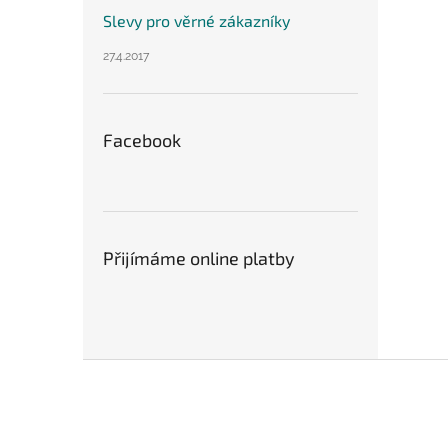
Slevy pro věrné zákazníky
27.4.2017
Facebook
Přijímáme online platby
Z
á
p
a