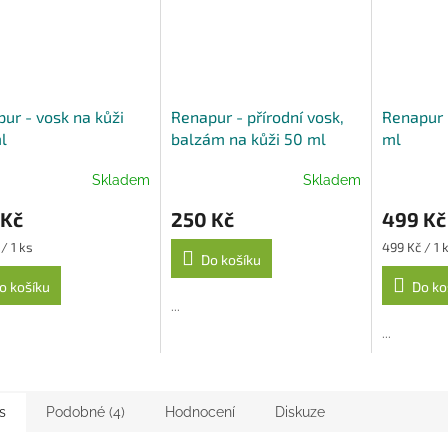
ur - vosk na kůži
Renapur - přírodní vosk,
Renapur 
l
balzám na kůži 50 ml
ml
Skladem
Skladem
 Kč
250 Kč
499 Kč
Měrná
/ 1 ks
499 Kč / 1 
Do košíku
cena:
o košíku
Do ko
...
...
s
Podobné (4)
Hodnocení
Diskuze