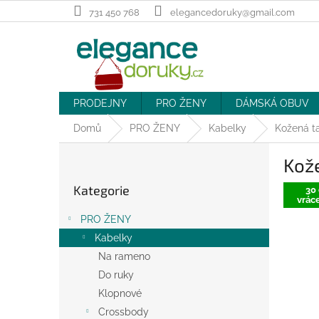
Přejít
731 450 768
elegancedoruky@gmail.com
na
obsah
PRODEJNY
PRO ŽENY
DÁMSKÁ OBUV
Domů
PRO ŽENY
Kabelky
Kožená t
P
Kož
o
Přeskočit
s
Kategorie
kategorie
30 
t
vráce
r
PRO ŽENY
a
Kabelky
n
Na rameno
n
í
Do ruky
p
Klopnové
a
Crossbody