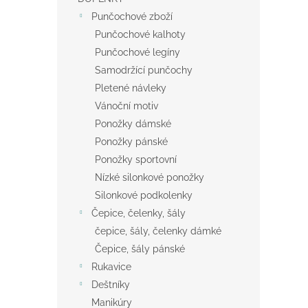
Punčochové zboží
Punčochové kalhoty
Punčochové legíny
Samodržící punčochy
Pletené návleky
Vánoční motiv
Ponožky dámské
Ponožky pánské
Ponožky sportovní
Nízké silonkové ponožky
Silonkové podkolenky
Čepice, čelenky, šály
čepice, šály, čelenky dámké
Čepice, šály pánské
Rukavice
Deštníky
Manikúry