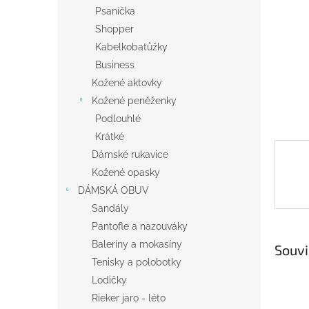
n
Psaníčka
e
Shopper
l
Kabelkobatůžky
Business
Kožené aktovky
Kožené peněženky
Podlouhlé
Krátké
Dámské rukavice
Kožené opasky
DÁMSKÁ OBUV
Sandály
Pantofle a nazouváky
Baleríny a mokasíny
Souvi
Tenisky a polobotky
Lodičky
Rieker jaro - léto