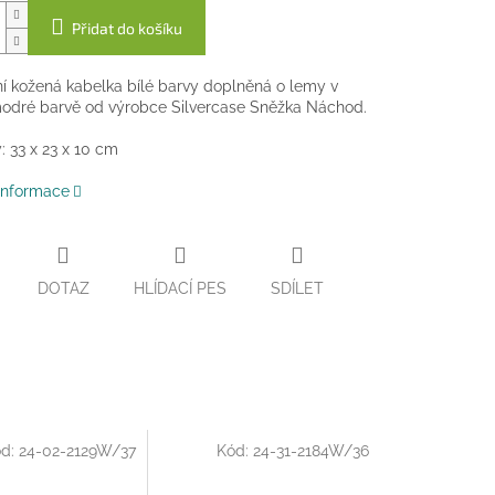
Přidat do košíku
í kožená kabelka bílé barvy doplněná o lemy v
odré barvě od výrobce Silvercase Sněžka Náchod.
 33 x 23 x 10 cm
 informace
DOTAZ
HLÍDACÍ PES
SDÍLET
ód:
24-02-2129W/37
Kód:
24-31-2184W/36