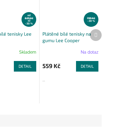
od
829 Kč
799 Kč
až
–30 %
–30 %
Další
ílé tenisky Lee
Plátěné bílé tenisky na
produkt
gumu Lee Cooper
Skladem
Na dotaz
559 Kč
DETAIL
DETAIL
...