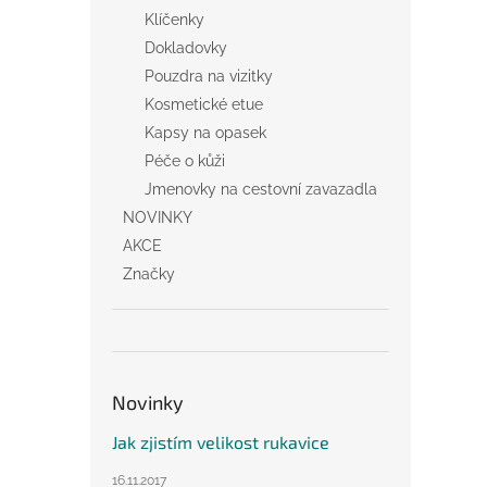
Klíčenky
Dokladovky
Pouzdra na vizitky
Kosmetické etue
Kapsy na opasek
Péče o kůži
Jmenovky na cestovní zavazadla
NOVINKY
AKCE
Značky
Novinky
Jak zjistím velikost rukavice
16.11.2017