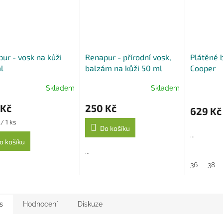
A
ur - vosk na kůži
Renapur - přírodní vosk,
Plátěné b
l
balzám na kůži 50 ml
Cooper
Skladem
Skladem
 Kč
250 Kč
629 Kč
/ 1 ks
Do košíku
...
o košíku
...
36
38
s
Hodnocení
Diskuze