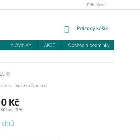
PRODEJNY
SLEVY
MOJE OBJEDNÁVKA
Přihlášení
NÁKUPNÍ
Prázdný košík
KOŠÍK
NOVINKY
AKCE
Obchodní podmínky
DOPRAV
BLUW
ercase - Sněžka Náchod
90 Kč
 Kč bez DPH
4 dnů