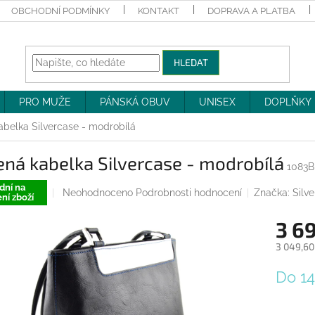
OBCHODNÍ PODMÍNKY
KONTAKT
DOPRAVA A PLATBA
HLEDAT
PRO MUŽE
PÁNSKÁ OBUV
UNISEX
DOPLŇKY
abelka Silvercase - modrobílá
ná kabelka Silvercase - modrobílá
1083
dní na
Průměrné
Neohodnoceno
Podrobnosti hodnocení
Značka:
Silv
ní zboží
hodnocení
produktu
3 6
je
0,0
3 049,60
z
Měrná
5
Do 1
cena:
hvězdiček.