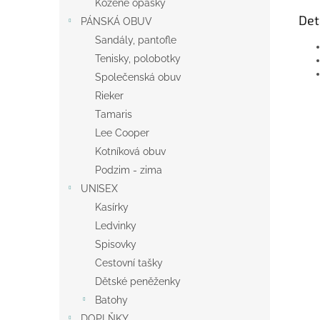
Kožené opasky
Det
PÁNSKÁ OBUV
Sandály, pantofle
Tenisky, polobotky
Společenská obuv
Rieker
Tamaris
Lee Cooper
Kotníková obuv
Podzim - zima
UNISEX
Kasírky
Ledvinky
Spisovky
Cestovní tašky
Dětské peněženky
Batohy
DOPLŇKY