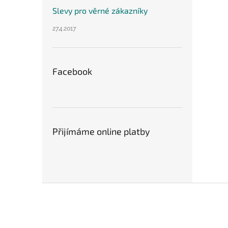
Slevy pro věrné zákazníky
27.4.2017
Facebook
Přijímáme online platby
Z
á
p
a