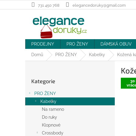
Přejít
731 450 768
elegancedoruky@gmail.com
na
obsah
PRODEJNY
PRO ŽENY
DÁMSKÁ OBUV
Domů
PRO ŽENY
Kabelky
Kožená k
P
Kože
o
Přeskočit
s
Kategorie
kategorie
30 
t
vráce
r
PRO ŽENY
a
Kabelky
n
Na rameno
n
í
Do ruky
p
Klopnové
a
Crossbody