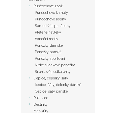
Punčochové zboží
Punčochové kalhoty
Punčochové legíny
Samodržící punčochy
Pletené návleky
Vánoční motiv
Ponožky dámské
Ponožky pánské
Ponožky sportovní
Nízké silonkové ponožky
Silonkové podkolenky
Čepice, čelenky, šály
čepice, šály, čelenky dámké
Čepice, šály pánské
Rukavice
Deštníky
Manikúry