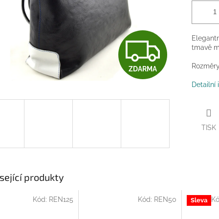
Z
Elegantn
tmavě m
Rozměry:
ZDARMA
D
Detailní
A
TISK
R
M
sející produkty
Kód:
REN125
Kód:
REN50
K
Sleva