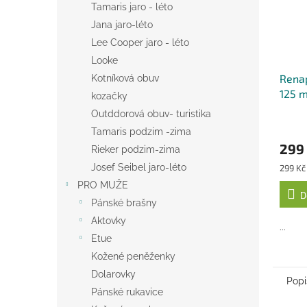
Tamaris jaro - léto
Jana jaro-léto
Lee Cooper jaro - léto
Looke
Renap
Kotníková obuv
125 m
kozačky
Outddorová obuv- turistika
Tamaris podzim -zima
299
Rieker podzim-zima
Měrná
Josef Seibel jaro-léto
299 Kč 
cena:
PRO MUŽE
D
Pánské brašny
Aktovky
...
Etue
Kožené peněženky
Dolarovky
Popi
Pánské rukavice