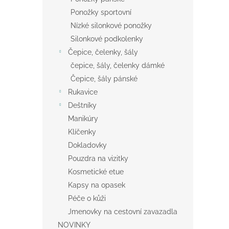
Ponožky sportovní
Nízké silonkové ponožky
Silonkové podkolenky
Čepice, čelenky, šály
čepice, šály, čelenky dámké
Čepice, šály pánské
Rukavice
Deštníky
Manikúry
Klíčenky
Dokladovky
Pouzdra na vizitky
Kosmetické etue
Kapsy na opasek
Péče o kůži
Jmenovky na cestovní zavazadla
NOVINKY