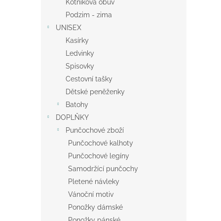
Kotníková obuv
Podzim - zima
UNISEX
Kasírky
Ledvinky
Spisovky
Cestovní tašky
Dětské peněženky
Batohy
DOPLŇKY
Punčochové zboží
Punčochové kalhoty
Punčochové legíny
Samodržící punčochy
Pletené návleky
Vánoční motiv
Ponožky dámské
Ponožky pánské