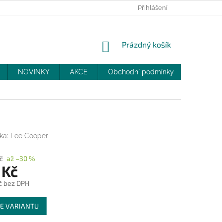
PRODEJNY
SLEVY
MOJE OBJEDNÁVKA
Přihlášení
NÁKUPNÍ
Prázdný košík
KOŠÍK
NOVINKY
AKCE
Obchodní podmínky
DOPRAV
ka:
Lee Cooper
č
až –30 %
 Kč
č bez DPH
E VARIANTU