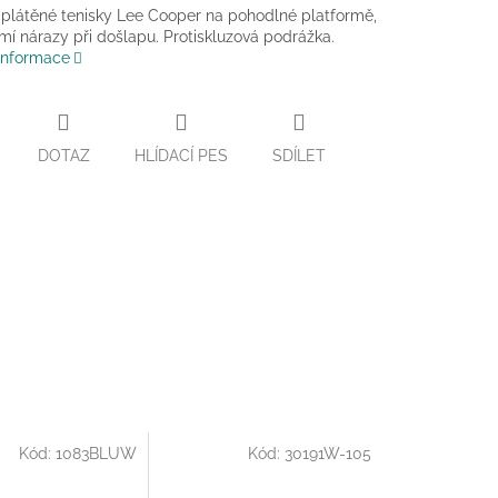
látěné tenisky Lee Cooper na pohodlné platformě,
umí nárazy při došlapu. Protiskluzová podrážka.
 informace
DOTAZ
HLÍDACÍ PES
SDÍLET
Kód:
1083BLUW
Kód:
30191W-105