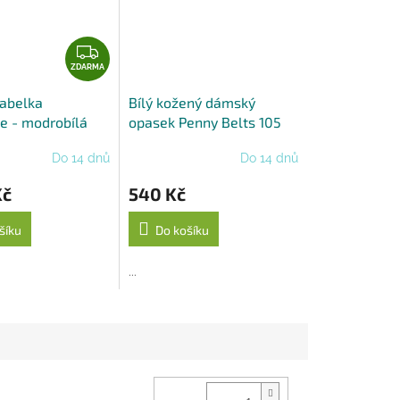
Z
D
ZDARMA
A
abelka
Bílý kožený dámský
R
se - modrobílá
opasek Penny Belts 105
M
cm
A
Do 14 dnů
Do 14 dnů
Kč
540 Kč
šíku
Do košíku
...