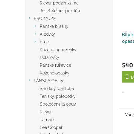
Rieker podzim-zima
Josef Seibel jaro-léto
PRO MUŽE
Pánské brašny
Bílý 
Aktovky
opase
Etue
cm
Kožené peněženky
Dolarovky
540
Pánské rukavice
Kožené opasky
D
PÁNSKÁ OBUV
Sandály, pantofle
...
Tenisky, polobotky
Společenská obuv
Rieker
Vari
Tamaris
Lee Cooper