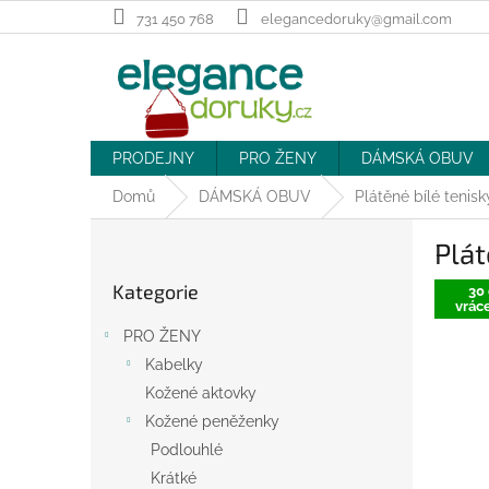
Přejít
731 450 768
elegancedoruky@gmail.com
na
obsah
PRODEJNY
PRO ŽENY
DÁMSKÁ OBUV
Domů
DÁMSKÁ OBUV
Plátěné bílé tenis
P
Plát
o
Přeskočit
s
Kategorie
kategorie
30 
t
vráce
r
PRO ŽENY
a
Kabelky
n
Kožené aktovky
n
í
Kožené peněženky
p
Podlouhlé
a
Krátké