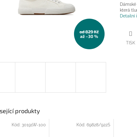
Dámské p
která tl
Detailní
od 829 Kč
až –30 %
TISK
sející produkty
Kód:
30191W-100
Kód:
69828/922S