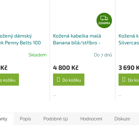
Z
D
ZDARMA
A
kožený dámský
Kožená kabelka malá
Kožená k
R
k Penny Belts 100
Banana bílá/stříbro -
Silverca
M
Elega
A
Skladem
Do 7 dnů
 Kč
4 800 Kč
3 690 
o košíku
Do košíku
Do ko
...
...
anty
Popis
Podobné (5)
Hodnocení
Diskuze