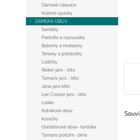
n
Dámské rukavice
e
Kožené opasky
l
DÁMSKÁ OBUV
Sandály
Pantofle a nazouváky
Baleríny a mokasíny
Tenisky a polobotky
Lodičky
Rieker jaro - léto
Tamaris jaro - léto
Jana jaro-léto
Lee Cooper jaro - léto
Looke
Kotníková obuv
Souvi
kozačky
Outddorová obuv- turistika
Tamaris podzim -zima