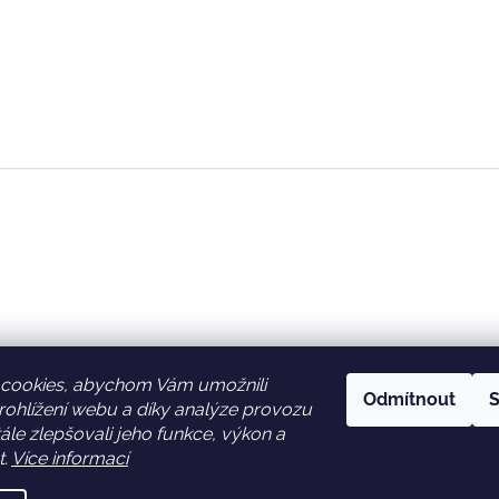
cookies, abychom Vám umožnili
Odmítnout
S
ohlížení webu a díky analýze provozu
Facebook
Věrnostní slevy
le zlepšovali jeho funkce, výkon a
t.
Více informací