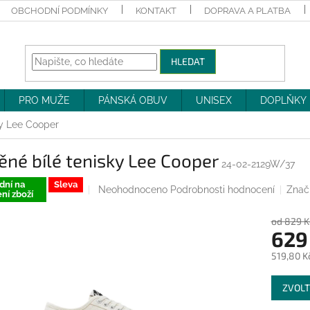
OBCHODNÍ PODMÍNKY
KONTAKT
DOPRAVA A PLATBA
HLEDAT
PRO MUŽE
PÁNSKÁ OBUV
UNISEX
DOPLŇKY
ky Lee Cooper
ěné bílé tenisky Lee Cooper
24-02-2129W/37
dní na
Sleva
Průměrné
Neohodnoceno
Podrobnosti hodnocení
Znač
ní zboží
hodnocení
produktu
od 829 K
je
629
0,0
z
519,80 K
5
Měrná
hvězdiček.
ZVOLT
cena: