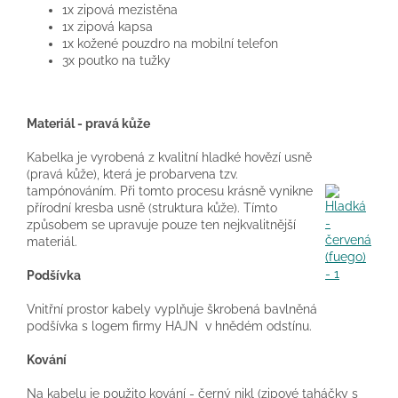
1x zipová mezistěna
1x zipová kapsa
1x kožené pouzdro na mobilní telefon
3x poutko na tužky
Materiál - pravá kůže
Kabelka je vyrobená z kvalitní hladké hovězí usně
(pravá kůže), která je probarvena tzv.
tampónováním. Při tomto procesu krásně vynikne
přírodní kresba usně (struktura kůže). Tímto
způsobem se upravuje pouze ten nejkvalitnější
materiál.
Podšívka
Vnitřní prostor kabely vyplňuje škrobená bavlněná
podšívka s logem firmy HAJN v hnědém odstínu.
Kování
Na kabelu je použito kování - černý nikl (zipové taháčky s