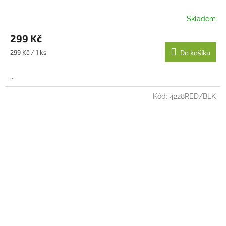
Skladem
299 Kč
Měrná
299 Kč / 1 ks
Do košíku
cena:
...
Kód:
4228RED/BLK