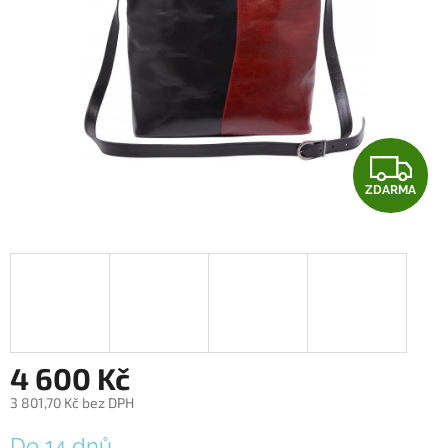
Z
ZDARMA
D
A
R
M
A
4 600 Kč
3 801,70 Kč bez DPH
Měrná
Do 14 dnů