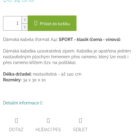
cena:
Přidat do košíku
Dámská kabela (formát A4):
SPORT - klasik (černá - vínová)
.
Dámská kabelka uzavíratelná zipem. Kabelka je opatřena jedním
nastavitelným plochým řemenem přes rameno, který lze nosit i
přes rameno křížem (tzv. na pošťáka).
Délka držadel:
nastavitelná - až 140 cm
Rozměry:
34 x 30 x 10
Detailní informace
DOTAZ
HLÍDACÍ PES
SDÍLET