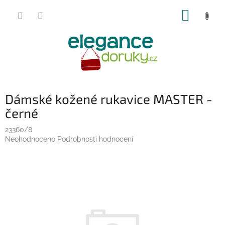
Přejít
NÁKUP
na
obsah
KOŠÍK
Dámské kožené rukavice MASTER -
černé
23360/8
Průměrné
Neohodnoceno
Podrobnosti hodnocení
hodnocení
produktu
je
0,0
z
5
hvězdiček.