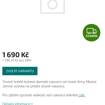
Z
ZDARMA
D
A
1 690 Kč
R
1 396,70 Kč bez DPH
Měrná
M
ZVOLTE VARIANTU
cena:
A
Tmavě hnědé kožené dámské rukavice od české firmy Master.
Jemná výšivka na přední straně rukavice.
Pro zjištění správné velikosti vaší rukavice klikněte
zde.
Detailní informace