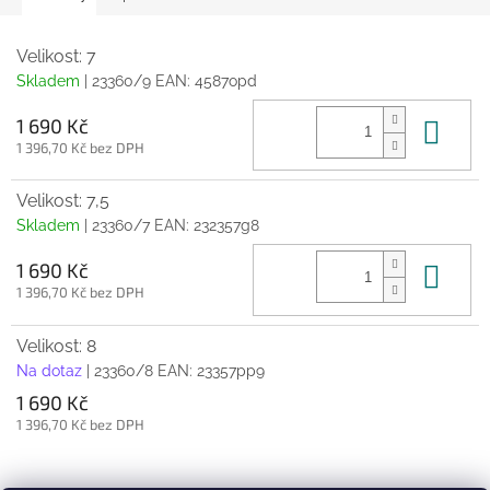
Velikost: 7
Skladem
| 23360/9
EAN:
4587opd
Do 
1 690 Kč
1 396,70 Kč bez DPH
Velikost: 7,5
Skladem
| 23360/7
EAN:
232357g8
Do 
1 690 Kč
1 396,70 Kč bez DPH
Velikost: 8
Na dotaz
| 23360/8
EAN:
23357pp9
1 690 Kč
1 396,70 Kč bez DPH