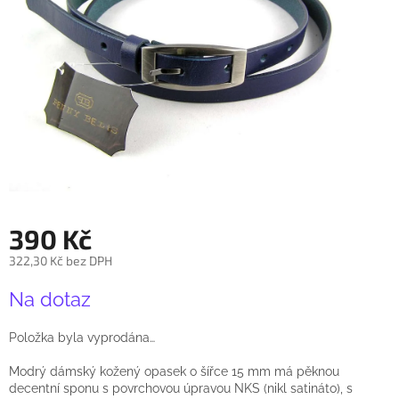
390 Kč
322,30 Kč bez DPH
Měrná
Na dotaz
cena:
Položka byla vyprodána…
Modrý dámský kožený opasek o šířce 15 mm má pěknou
decentní sponu s povrchovou úpravou NKS (nikl satináto), s