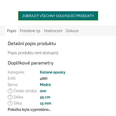
ZOBRAZIT VŠECHNY SOUVISEJÍCÍ PRODUKTY
Popis
Podobné (9)
Hodnocení
Diskuze
Detailní popis produktu
Popis produktu není dostupný
Doplňkové parametry
Kategorie
:
Kožené opasky
EAN
:
486I
Barva
:
Modrá
?
Česká výroba
:
ano
?
Délka
:
95 cm
?
Šířka
:
15 mm
Položka byla vyprodána…