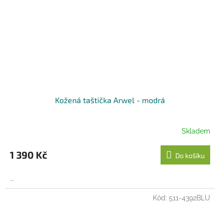
Kožená taštička Arwel - modrá
Skladem
1 390 Kč
Do košíku
...
Kód:
511-4392BLU