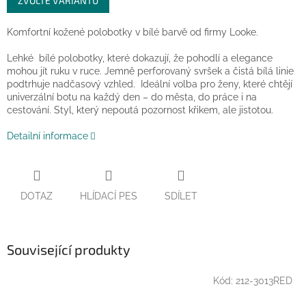
ZVOLTE VARIANTU
cena:
Komfortní kožené polobotky v bílé barvě od firmy Looke.
Lehké bílé polobotky, které dokazují, že pohodlí a elegance
mohou jít ruku v ruce. Jemně perforovaný svršek a čistá bílá linie
podtrhuje nadčasový vzhled. Ideální volba pro ženy, které chtějí
univerzální botu na každý den – do města, do práce i na
cestování. Styl, který nepoutá pozornost křikem, ale jistotou.
Detailní informace
DOTAZ
HLÍDACÍ PES
SDÍLET
Související produkty
Kód:
212-3013RED