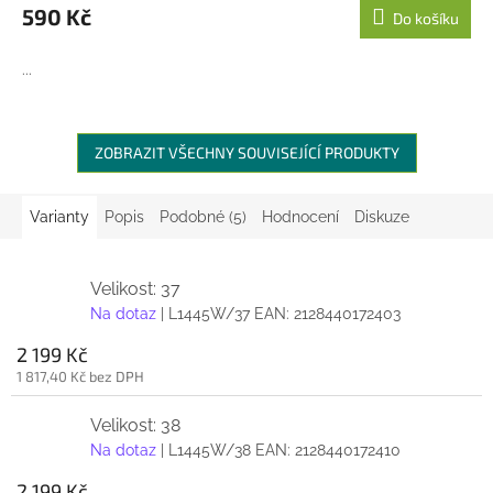
590 Kč
Do košíku
...
ZOBRAZIT VŠECHNY SOUVISEJÍCÍ PRODUKTY
Varianty
Popis
Podobné (5)
Hodnocení
Diskuze
Velikost: 37
Na dotaz
| L1445W/37
EAN:
2128440172403
2 199 Kč
1 817,40 Kč bez DPH
Velikost: 38
Na dotaz
| L1445W/38
EAN:
2128440172410
2 199 Kč