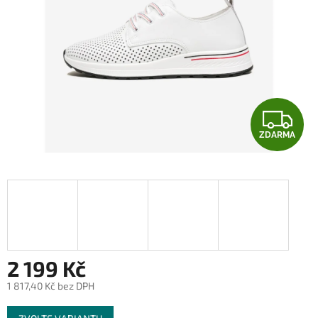
Z
ZDARMA
D
A
R
M
A
2 199 Kč
1 817,40 Kč bez DPH
Měrná