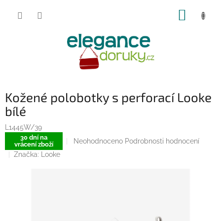
Přejít
NÁKUP
na
obsah
KOŠÍK
Kožené polobotky s perforací Looke
bílé
L1445W/39
30 dní na
Průměrné
Neohodnoceno
Podrobnosti hodnocení
vrácení zboží
hodnocení
Značka:
Looke
produktu
je
0,0
z
5
hvězdiček.