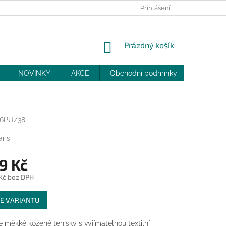
PRODEJNY
SLEVY
MOJE OBJEDNÁVKA
Přihlášení
NÁKUPNÍ
Prázdný košík
KOŠÍK
NOVINKY
AKCE
Obchodní podmínky
DOPRAV
36PU/38
ris
9 Kč
 Kč bez DPH
E VARIANTU
 měkké kožené tenisky s vyjímatelnou textilní