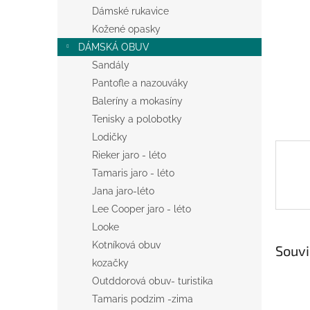
n
Dámské rukavice
e
Kožené opasky
l
DÁMSKÁ OBUV
Sandály
Pantofle a nazouváky
Baleríny a mokasíny
Tenisky a polobotky
Lodičky
Rieker jaro - léto
Tamaris jaro - léto
Jana jaro-léto
Lee Cooper jaro - léto
Looke
Kotníková obuv
Souvi
kozačky
Outddorová obuv- turistika
Tamaris podzim -zima