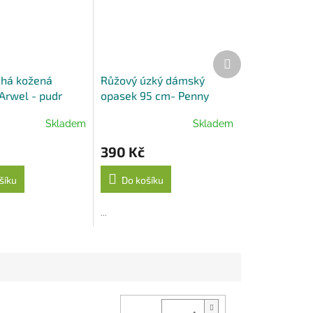
Další
produkt
há kožená
Růžový úzký dámský
Arwel - pudr
opasek 95 cm- Penny
Belts
Skladem
Skladem
390 Kč
šíku
Do košíku
...