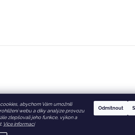
cookies, abychom Vám umožnili
Odmítnout
S
ohlížení webu a díky analýze provozu
Facebook
Věrnostní slevy
le zlepšovali jeho funkce, výkon a
t.
Více informací