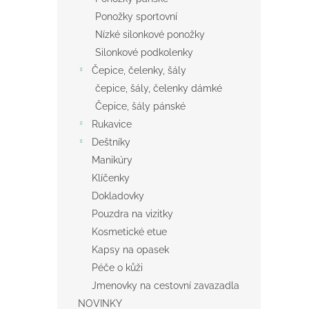
Ponožky sportovní
Nízké silonkové ponožky
Silonkové podkolenky
Čepice, čelenky, šály
čepice, šály, čelenky dámké
Čepice, šály pánské
Rukavice
Deštníky
Manikúry
Klíčenky
Dokladovky
Pouzdra na vizitky
Kosmetické etue
Kapsy na opasek
Péče o kůži
Jmenovky na cestovní zavazadla
NOVINKY