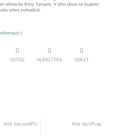
od německé firmy Tamaris. V této obuvi se budete
ravdu velmi pohodlně.
 informace
DOTAZ
HLÍDACÍ PES
SDÍLET
Kód:
619-2418PU
Kód:
15/2PI-95