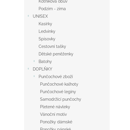
Kotníková obuv
Podzim - zima
UNISEX
Kasírky
Ledvinky
Spisovky
Cestovní tašky
Dětské peněženky
Batohy
DOPLŇKY
Punčochové zboží
Punčochové kalhoty
Punčochové legíny
Samodržící punčochy
Pletené návleky
Vánoční motiv
Ponožky dámské
Ponožky pánské