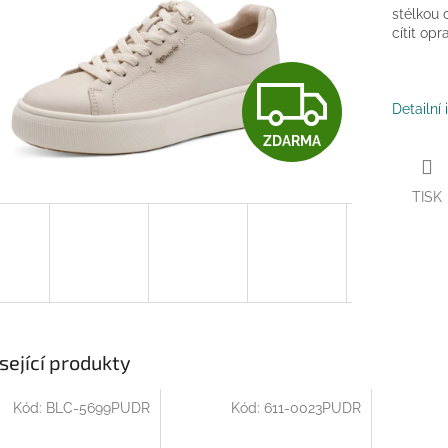
stélkou 
cítit op
Z
Detailní
ZDARMA
D
TISK
A
R
M
sející produkty
Kód:
BLC-5699PUDR
Kód:
611-0023PUDR