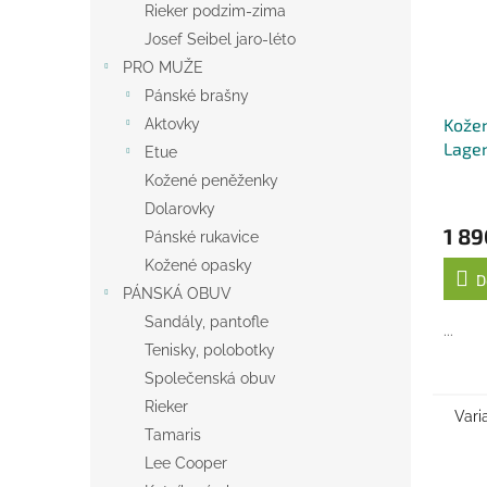
Rieker podzim-zima
Josef Seibel jaro-léto
PRO MUŽE
Pánské brašny
Kožen
Aktovky
Lagen
Etue
Kožené peněženky
Dolarovky
1 89
Pánské rukavice
Kožené opasky
D
PÁNSKÁ OBUV
Sandály, pantofle
...
Tenisky, polobotky
Společenská obuv
Rieker
Vari
Tamaris
Lee Cooper