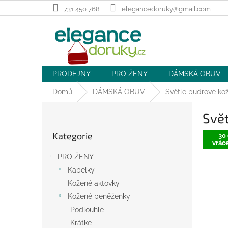
Přejít
731 450 768
elegancedoruky@gmail.com
na
obsah
PRODEJNY
PRO ŽENY
DÁMSKÁ OBUV
Domů
DÁMSKÁ OBUV
Světle pudrové ko
P
Svět
o
Přeskočit
s
Kategorie
kategorie
30 
t
vráce
r
PRO ŽENY
a
Kabelky
n
Kožené aktovky
n
í
Kožené peněženky
p
Podlouhlé
a
Krátké