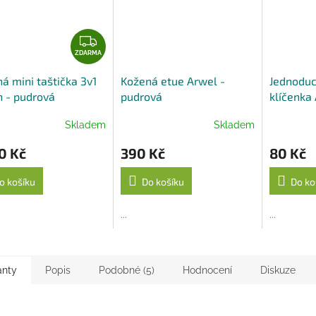
A
Z
D
ZDARMA
A
á mini taštička 3v1
Kožená etue Arwel -
Jednoduc
R
 - pudrová
pudrová
klíčenka 
M
A
Skladem
Skladem
0 Kč
390 Kč
80 Kč
o košíku
Do košíku
Do ko
...
...
anty
Popis
Podobné (5)
Hodnocení
Diskuze