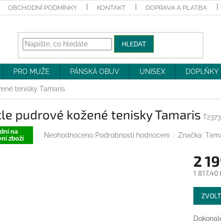
OBCHODNÍ PODMÍNKY
KONTAKT
DOPRAVA A PLATBA
HLEDAT
PRO MUŽE
PÁNSKÁ OBUV
UNISEX
DOPLŇKY
žené tenisky Tamaris
le pudrové kožené tenisky Tamaris
T237
dní na
Průměrné
Neohodnoceno
Podrobnosti hodnocení
Značka:
Tama
ní zboží
hodnocení
produktu
2 19
je
0,0
1 817,40
z
Měrná
5
ZVOLT
cena:
hvězdiček.
Dokonale