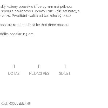
mský kožený opasek o šířce 15 mm má pěknou
 sponu s povrchovou úpravou NKS (nikl satináto), s
zinku. Prvotřídní kvalita od českého výrobce.
 opasku: 100 cm (délka ke třetí dírce opasku)
délka opasku: 115 cm
DOTAZ
HLÍDACÍ PES
SDÍLET
Kód:
R66201BE/38