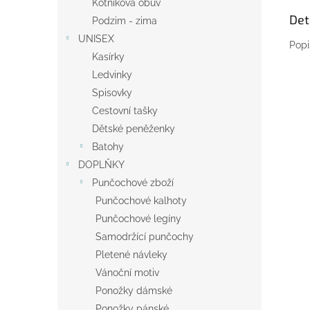
Kotníková obuv
Det
Podzim - zima
UNISEX
Popi
Kasírky
Ledvinky
Spisovky
Cestovní tašky
Dětské peněženky
Batohy
DOPLŇKY
Punčochové zboží
Punčochové kalhoty
Punčochové legíny
Samodržící punčochy
Pletené návleky
Vánoční motiv
Ponožky dámské
Ponožky pánské