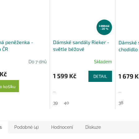
1 999 Kč
–20 %
ná peněženka -
Dámské sandály Rieker -
Dámské s
a ČR
světle béžové
chodidlo
Do 7 dnů
Skladem
 Kč
1 599 Kč
1 679 K
DETAIL
o košíku
...
...
39
40
38
s
Podobné (4)
Hodnocení
Diskuze