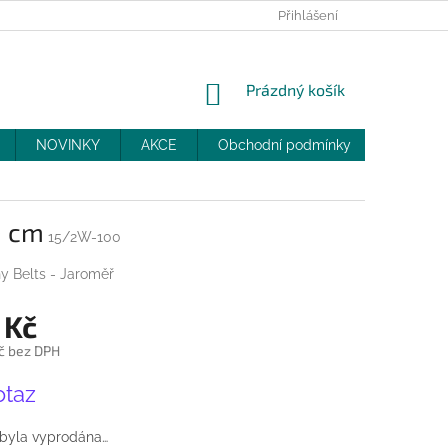
PRODEJNY
SLEVY
MOJE OBJEDNÁVKA
Přihlášení
NÁKUPNÍ
Prázdný košík
KOŠÍK
NOVINKY
AKCE
Obchodní podmínky
DOPRAV
0 cm
15/2W-100
y Belts - Jaroměř
 Kč
č bez DPH
otaz
 byla vyprodána…