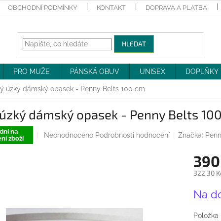
OBCHODNÍ PODMÍNKY
KONTAKT
DOPRAVA A PLATBA
HLEDAT
PRO MUŽE
PÁNSKÁ OBUV
UNISEX
DOPLŇKY
lý úzký dámský opasek - Penny Belts 100 cm
 úzký dámský opasek - Penny Belts 10
dní na
Průměrné
Neohodnoceno
Podrobnosti hodnocení
Značka:
Penn
ní zboží
hodnocení
produktu
390
je
0,0
322,30 K
z
Měrná
5
Na d
cena:
hvězdiček.
Položka