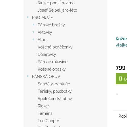
Rieker podzim-zima
Josef Seibel jaro-léto
PRO MUŽE
Pánské brašny
Aktovky
Kože
Etue
vlajk
Kožené peněženky
Dolarovky
Pánské rukavice
799
Kožené opasky
PÁNSKÁ OBUV
D
Sandály, pantofle
Tenisky, polobotky
...
Společenská obuv
Rieker
Tamaris
Popi
Lee Cooper