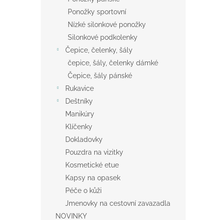
Ponožky sportovní
Nízké silonkové ponožky
Silonkové podkolenky
Čepice, čelenky, šály
čepice, šály, čelenky dámké
Čepice, šály pánské
Rukavice
Deštníky
Manikúry
Klíčenky
Dokladovky
Pouzdra na vizitky
Kosmetické etue
Kapsy na opasek
Péče o kůži
Jmenovky na cestovní zavazadla
NOVINKY