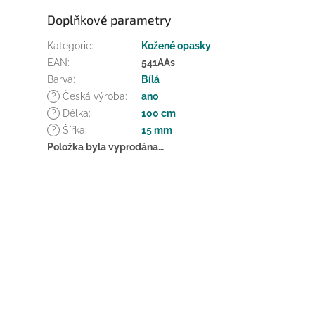
Doplňkové parametry
Kategorie
:
Kožené opasky
EAN
:
541AAs
Barva
:
Bílá
?
Česká výroba
:
ano
?
Délka
:
100 cm
?
Šířka
:
15 mm
Položka byla vyprodána…