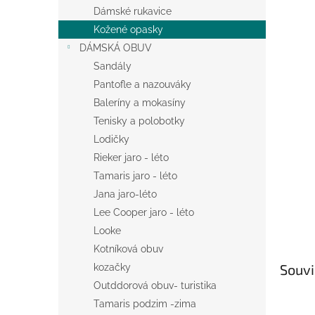
n
Dámské rukavice
e
Kožené opasky
l
DÁMSKÁ OBUV
Sandály
Pantofle a nazouváky
Baleríny a mokasíny
Tenisky a polobotky
Lodičky
Rieker jaro - léto
Tamaris jaro - léto
Jana jaro-léto
Lee Cooper jaro - léto
Looke
Kotníková obuv
Souvi
kozačky
Outddorová obuv- turistika
Tamaris podzim -zima