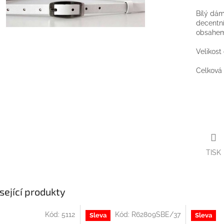
Bílý dá
decentní
obsahem 
Velikost
Celková 
TISK
sející produkty
Kód:
5112
Kód:
R62809SBE/37
Sleva
Sleva