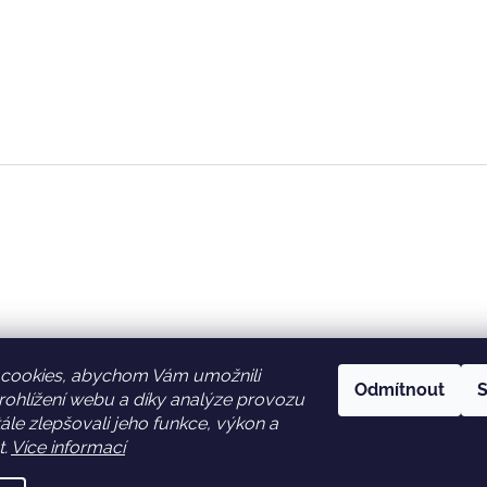
cookies, abychom Vám umožnili
Odmítnout
S
ohlížení webu a díky analýze provozu
Facebook
Věrnostní slevy
le zlepšovali jeho funkce, výkon a
t.
Více informací