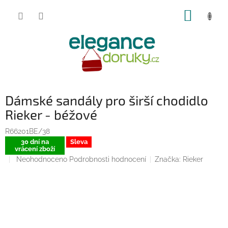
Přejít
NÁKUP
na
obsah
KOŠÍK
Dámské sandály pro širší chodidlo
Rieker - béžové
R66201BE/38
30 dní na
Sleva
vrácení zboží
Průměrné
Neohodnoceno
Podrobnosti hodnocení
Značka:
Rieker
hodnocení
produktu
je
0,0
z
5
hvězdiček.