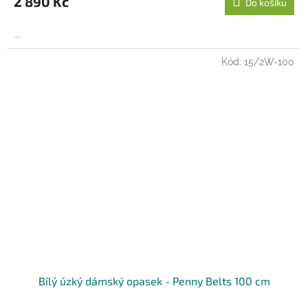
2 890 Kč
Do košíku
A
...
Kód:
15/2W-100
Bílý úzký dámský opasek - Penny Belts 100 cm