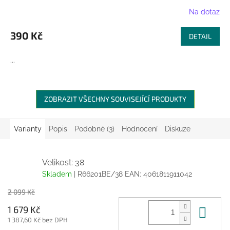
Na dotaz
390 Kč
DETAIL
...
ZOBRAZIT VŠECHNY SOUVISEJÍCÍ PRODUKTY
Varianty
Popis
Podobné (3)
Hodnocení
Diskuze
Velikost: 38
Skladem
| R66201BE/38
EAN:
4061811911042
2 099 Kč
Do 
1 679 Kč
1 387,60 Kč bez DPH