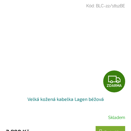
Kód:
BLC-22/1812BE
Z
ZDARMA
D
Velká kožená kabelka Lagen béžová
A
R
Skladem
M