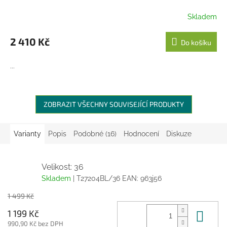
Skladem
2 410 Kč
Do košíku
...
ZOBRAZIT VŠECHNY SOUVISEJÍCÍ PRODUKTY
Varianty
Popis
Podobné (16)
Hodnocení
Diskuze
Velikost: 36
Skladem
| T27204BL/36
EAN:
963j56
1 499 Kč
Do 
1 199 Kč
990,90 Kč bez DPH