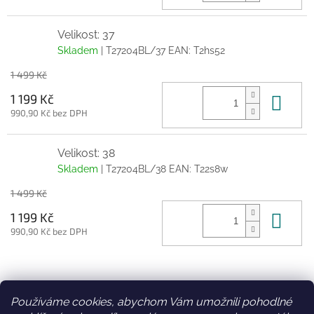
Velikost: 37
Skladem
| T27204BL/37
EAN:
T2hs52
1 499 Kč
Do 
1 199 Kč
990,90 Kč bez DPH
Velikost: 38
Skladem
| T27204BL/38
EAN:
T22s8w
1 499 Kč
Do 
1 199 Kč
990,90 Kč bez DPH
Z
á
Používáme cookies, abychom Vám umožnili pohodlné
Facebook
Věrnostní slevy