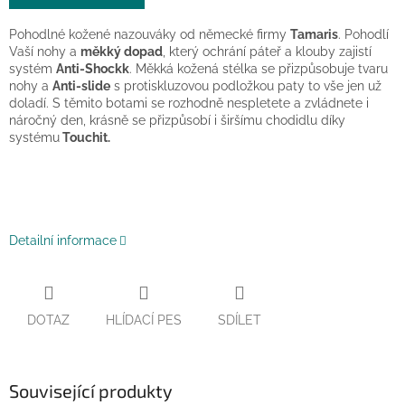
Pohodlné kožené nazouváky od německé firmy
Tamaris
. Pohodlí
Vaší nohy a
měkký dopad
, který ochrání páteř a klouby zajistí
systém
Anti-Shockk
. Měkká kožená stélka se přizpůsobuje tvaru
nohy a
Anti-slide
s protiskluzovou podložkou paty to vše jen už
doladí. S těmito botami se rozhodně nespletete a zvládnete i
náročný den, krásně se přizpůsobí i širšímu chodidlu díky
systému
Touchit.
Detailní informace
DOTAZ
HLÍDACÍ PES
SDÍLET
Související produkty