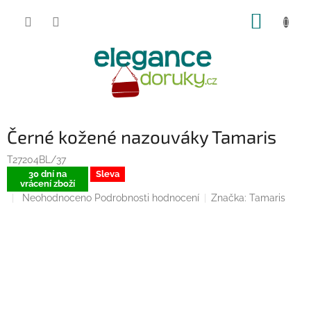
Přejít
NÁKUP
na
obsah
KOŠÍK
Černé kožené nazouváky Tamaris
T27204BL/37
30 dní na
Sleva
vrácení zboží
Průměrné
Neohodnoceno
Podrobnosti hodnocení
Značka:
Tamaris
hodnocení
produktu
je
0,0
z
5
hvězdiček.