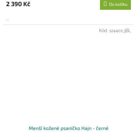
M
2 390 Kč
Do košíku
A
...
Kód:
124401.3BL
Menší kožené psaníčko Hajn - černé