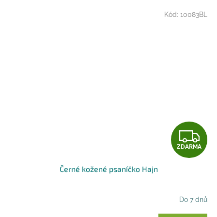
Kód:
10083BL
Z
ZDARMA
D
Černé kožené psaníčko Hajn
A
R
Do 7 dnů