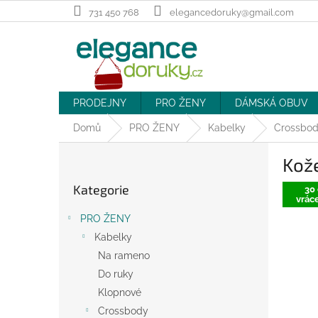
Přejít
731 450 768
elegancedoruky@gmail.com
na
obsah
PRODEJNY
PRO ŽENY
DÁMSKÁ OBUV
Domů
PRO ŽENY
Kabelky
Crossbo
P
Kož
o
Přeskočit
s
Kategorie
kategorie
30 
t
vráce
r
PRO ŽENY
a
Kabelky
n
Na rameno
n
í
Do ruky
p
Klopnové
a
Crossbody