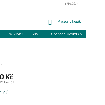
PRODEJNY
SLEVY
MOJE OBJEDNÁVKA
Přihlášení
NÁKUPNÍ
Prázdný košík
KOŠÍK
NOVINKY
AKCE
Obchodní podmínky
DOPRAV
na
0 Kč
 Kč bez DPH
 dnů