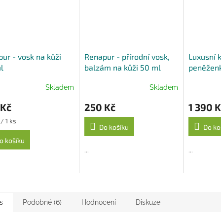
ur - vosk na kůži
Renapur - přírodní vosk,
Luxusní 
l
balzám na kůži 50 ml
peněženk
modrá
Skladem
Skladem
 Kč
250 Kč
1 390 K
/ 1 ks
Do košíku
Do ko
o košíku
...
...
s
Podobné (6)
Hodnocení
Diskuze