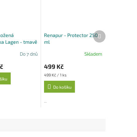
Další
kožená
Renapur - Protector 250
produkt
a Lagen - tmavě
ml
Do 7 dnů
Skladem
č
499 Kč
Měrná
499 Kč / 1 ks
šíku
cena:
Do košíku
...