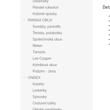
Dolarovky
Det
Pánské rukavice
Kožené opasky
PÁNSKÁ OBUV
Sandály, pantofle
Tenisky, polobotky
Společenská obuv
Rieker
Tamaris
Lee Cooper
Kotníková obuv
Podzim - zima
UNISEX
Kasírky
Ledvinky
Spisovky
Cestovní tašky
Dětské peněženky