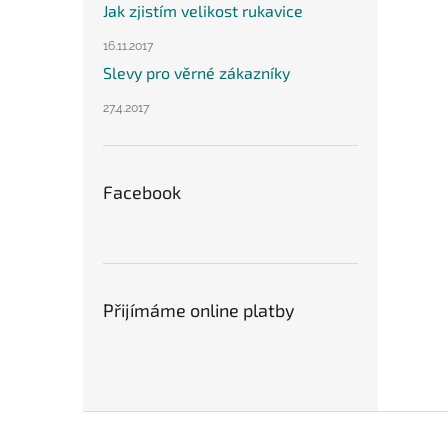
Jak zjistím velikost rukavice
16.11.2017
Slevy pro věrné zákazníky
27.4.2017
Facebook
Přijímáme online platby
Z
á