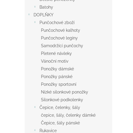
Batohy
DOPLŇKY
Punčochové zboží
Punčochové kalhoty
Punčochové legíny
Samodržící punčochy
Pletené návleky
Vánoční motiv
Ponožky dámské
Ponožky pánské
Ponožky sportovní
Nízké silonkové ponožky
Silonkové podkolenky
Čepice, čelenky, šály
čepice, šály, čelenky dámké
Čepice, šály pánské
Rukavice