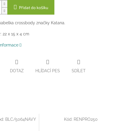
Přidat do košíku
kabelka crossbody značky Katana.
 22 x 15 x 4 cm
 informace
DOTAZ
HLÍDACÍ PES
SDÍLET
ód:
BLC/5064NAVY
Kód:
RENPRO250