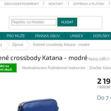
OBCHODNÍ PODMÍNKY
KONTAKT
DOPRAVA A PLATBA
HLEDAT
PRO MUŽE
PÁNSKÁ OBUV
UNISEX
DOPLŇKY
dy
Zipové
Kožené crossbody Katana - modré
ené crossbody Katana - modré
69415-13BLU
dní na
Průměrné
Neohodnoceno
Podrobnosti hodnocení
Značka:
Kata
ní zboží
hodnocení
produktu
2 19
je
0,0
1 809,90
z
Měrná
5
Do 7
cena:
hvězdiček.