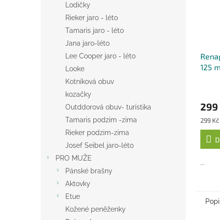
Lodičky
Rieker jaro - léto
Tamaris jaro - léto
Jana jaro-léto
Renap
Lee Cooper jaro - léto
125 m
Looke
Kotníková obuv
kozačky
299
Outddorová obuv- turistika
Měrná
Tamaris podzim -zima
299 Kč 
cena:
Rieker podzim-zima
D
Josef Seibel jaro-léto
PRO MUŽE
...
Pánské brašny
Aktovky
Etue
Popi
Kožené peněženky