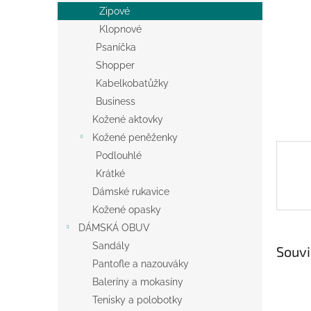
n
Zipové
e
Klopnové
l
Psaníčka
Shopper
Kabelkobatůžky
Business
Kožené aktovky
Kožené peněženky
Podlouhlé
Krátké
Dámské rukavice
Kožené opasky
DÁMSKÁ OBUV
Sandály
Souvi
Pantofle a nazouváky
Baleríny a mokasíny
Tenisky a polobotky