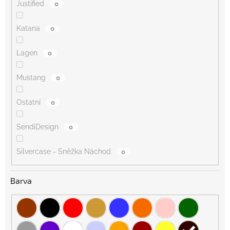
Justified
0
Katana
0
Lagen
0
Mustang
0
Ostatní
0
SendiDesign
0
Silvercase - Sněžka Náchod
0
Barva