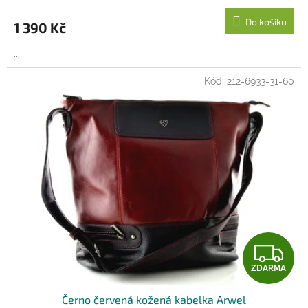
Do košíku
1 390 Kč
...
Kód:
212-6933-31-60
Z
ZDARMA
D
Černo červená kožená kabelka Arwel