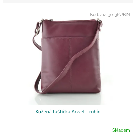
V
Kód:
212-3013RUBIN
ý
p
i
s
p
r
o
d
u
k
t
ů
Kožená taštička Arwel - rubín
Skladem