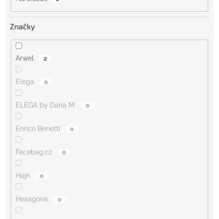
Značky
Arwel
2
Elega
0
ELEGA by Dana M.
0
Enrico Benetti
0
Facebag.cz
0
Hajn
0
Hexagona
0