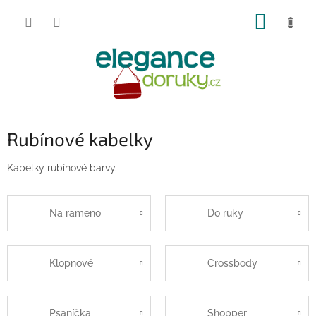
Přejít
NÁKUP
na
obsah
KOŠÍK
Rubínové kabelky
Kabelky rubínové barvy.
Na rameno
Do ruky
Klopnové
Crossbody
Psaníčka
Shopper