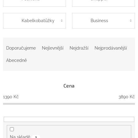
Kabelkobatůžky
Business
Ř
a
Doporučujeme
Nejlevnější
Nejdražší
Nejprodávanější
z
e
Abecedně
n
í
p
Cena
r
o
1390
Kč
3890
Kč
d
u
k
t
ů
Na skladě
1