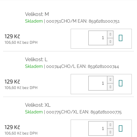
Velikost: M
Skladem
| 000751CHO/M
EAN:
8596281000751
Do 
129 Kč
106,60 Kč bez DPH
Velikost: L
Skladem
| 000744CHO/L
EAN:
8596281000744
Do 
129 Kč
106,60 Kč bez DPH
Velikost: XL
Skladem
| 000775CHO/XL
EAN:
8596281000775
Do 
129 Kč
106,60 Kč bez DPH