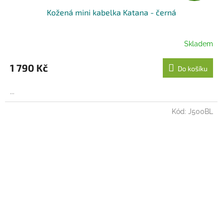
Kožená mini kabelka Katana - černá
A
R
Skladem
M
1 790 Kč
Do košíku
A
...
Kód:
J500BL