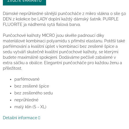
ZVOLTE VARIANTU
cena:
Dámské neprůhledné silnější punčocháče z mikro vlákna o síle 50
DEN z kolekce be LADY doplní každý dámský šatník. PURPLE
FLUORITE ja nádherná sytá fialová barva.
Punčochové kalhoty MICRO jsou skvěle padnoucí díky
materiálové kombinaci polyamidu s příměsí elastanu. Potěší také
parfémování a kvalitní úplet v kombinaci bez zesílené špice a
sedu vytváří skutečně kvalitní punčochové kalhoty, se kterými
budete maximálně spokojeni. Dodáváme pečlivě zabalené v
extra sáčku a obálce. Elegantní punčocháče pro každou ženu a
příležitost.
parfémované
bez zesílené špice
bez zesíleného sedu
neprůhledné
malý klín (S - XL)
Detailní informace