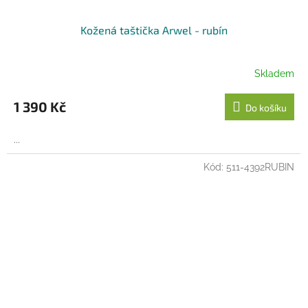
Kožená taštička Arwel - rubín
Skladem
1 390 Kč
Do košíku
...
Kód:
511-4392RUBIN