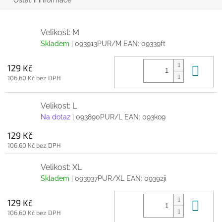
Velikost: M
Skladem
| 093913PUR/M
EAN:
09339ft
Do 
129 Kč
106,60 Kč bez DPH
Velikost: L
Na dotaz
| 093890PUR/L
EAN:
093ko9
129 Kč
106,60 Kč bez DPH
Velikost: XL
Skladem
| 093937PUR/XL
EAN:
09392ji
Do 
129 Kč
106,60 Kč bez DPH