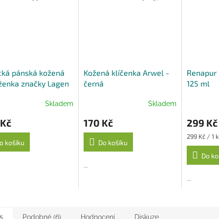
cká pánská kožená
Kožená klíčenka Arwel -
Renapur 
ženka značky Lagen
černá
125 ml
ná
Skladem
Skladem
 Kč
170 Kč
299 Kč
Měrná
299 Kč / 1 
o košíku
Do košíku
cena:
Do ko
...
...
s
Podobné (6)
Hodnocení
Diskuze