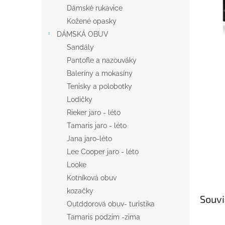
n
Dámské rukavice
e
Kožené opasky
l
DÁMSKÁ OBUV
Sandály
Pantofle a nazouváky
Baleríny a mokasíny
Tenisky a polobotky
Lodičky
Rieker jaro - léto
Tamaris jaro - léto
Jana jaro-léto
Lee Cooper jaro - léto
Looke
Kotníková obuv
kozačky
Souvi
Outddorová obuv- turistika
Tamaris podzim -zima