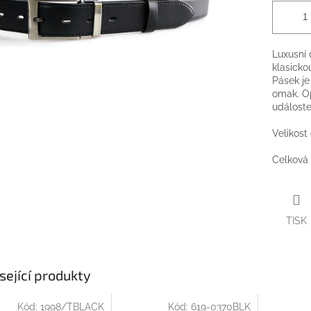
Luxusní
klasicko
Pásek je
omak. Op
událoste
Velikost
Celková 
TISK
sející produkty
Kód:
1998/TBLACK
Kód:
619-0370BLK