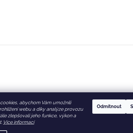
cookies, abychom Vám umožnili
Odmítnout
S
ohlížení webu a díky analýze provozu
Facebook
Věrnostní slevy
le zlepšovali jeho funkce, výkon a
t.
Více informací