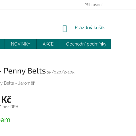
PRODEJNY
SLEVY
MOJE OBJEDNÁVKA
Přihlášení
NÁKUPNÍ
Prázdný košík
KOŠÍK
NOVINKY
AKCE
Obchodní podmínky
DOPRAV
- Penny Belts
35/020/2-105
y Belts - Jaroměř
 Kč
č bez DPH
dem