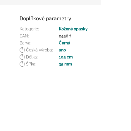
Doplňkové parametry
Kategorie
:
Kožené opasky
EAN
:
2456H
Barva
:
Černá
?
Česká výroba
:
ano
?
Délka
:
105 cm
?
Šířka
:
35 mm