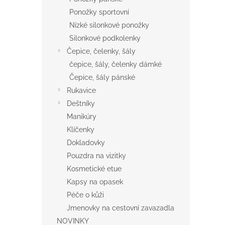
Ponožky sportovní
Nízké silonkové ponožky
Silonkové podkolenky
Čepice, čelenky, šály
čepice, šály, čelenky dámké
Čepice, šály pánské
Rukavice
Deštníky
Manikúry
Klíčenky
Dokladovky
Pouzdra na vizitky
Kosmetické etue
Kapsy na opasek
Péče o kůži
Jmenovky na cestovní zavazadla
NOVINKY