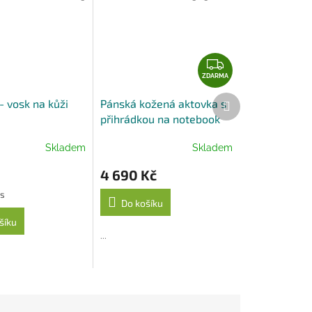
Z
D
ZDARMA
A
Další
- vosk na kůži
Pánská kožená aktovka s
R
produkt
přihrádkou na notebook
M
značky Arwel - černá
A
Skladem
Skladem
4 690 Kč
ks
Do košíku
šíku
...