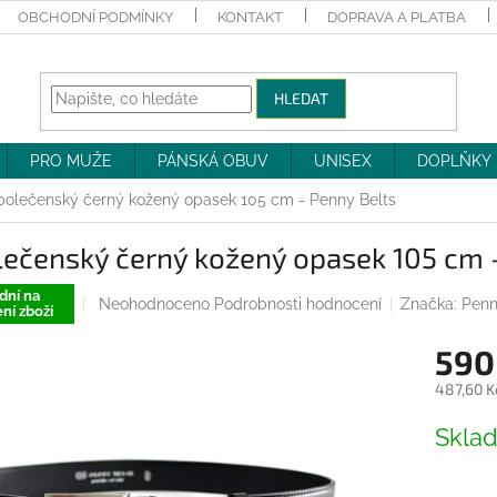
OBCHODNÍ PODMÍNKY
KONTAKT
DOPRAVA A PLATBA
HLEDAT
PRO MUŽE
PÁNSKÁ OBUV
UNISEX
DOPLŇKY
polečenský černý kožený opasek 105 cm - Penny Belts
ečenský černý kožený opasek 105 cm 
dní na
Průměrné
Neohodnoceno
Podrobnosti hodnocení
Značka:
Penn
ní zboží
hodnocení
produktu
590
je
0,0
487,60 K
z
Měrná
5
Skla
cena:
hvězdiček.