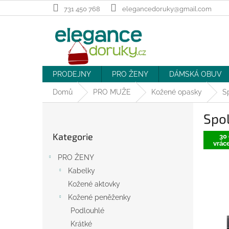
Přejít
731 450 768
elegancedoruky@gmail.com
na
obsah
PRODEJNY
PRO ŽENY
DÁMSKÁ OBUV
Domů
PRO MUŽE
Kožené opasky
S
P
Spol
o
Přeskočit
s
Kategorie
kategorie
30 
t
vráce
r
PRO ŽENY
a
Kabelky
n
Kožené aktovky
n
í
Kožené peněženky
p
Podlouhlé
a
Krátké