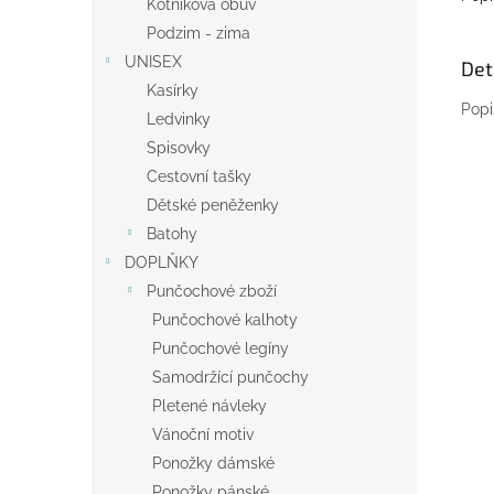
Kotníková obuv
Podzim - zima
UNISEX
Det
Kasírky
Popi
Ledvinky
Spisovky
Cestovní tašky
Dětské peněženky
Batohy
DOPLŇKY
Punčochové zboží
Punčochové kalhoty
Punčochové legíny
Samodržící punčochy
Pletené návleky
Vánoční motiv
Ponožky dámské
Ponožky pánské