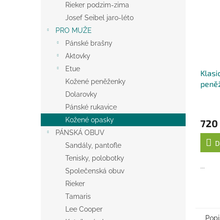
Rieker podzim-zima
Josef Seibel jaro-léto
PRO MUŽE
Pánské brašny
Aktovky
Etue
Klasi
Kožené peněženky
peně
- čer
Dolarovky
Pánské rukavice
Kožené opasky
720
PÁNSKÁ OBUV
D
Sandály, pantofle
Tenisky, polobotky
...
Společenská obuv
Rieker
Tamaris
Lee Cooper
Popi