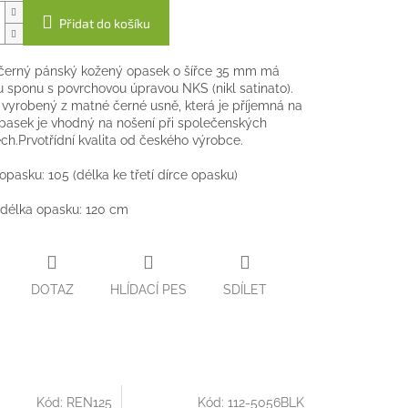
Přidat do košíku
 černý pánský kožený opasek o šířce 35 mm má
u sponu s povrchovou úpravou NKS (nikl satinato).
 vyrobený z matné černé usně, která je příjemná na
asek je vhodný na nošení při společenských
ch.Prvotřídní kvalita od českého výrobce.
 opasku: 105 (délka ke třetí dírce opasku)
délka opasku: 120 cm
DOTAZ
HLÍDACÍ PES
SDÍLET
Kód:
REN125
Kód:
112-5056BLK