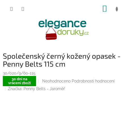
Přejít
NÁKUP
na
obsah
KOŠÍK
Společenský černý kožený opasek -
Penny Belts 115 cm
30/020/9/60-115
30 dní na
Průměrné
Neohodnoceno
Podrobnosti hodnocení
vrácení zboží
hodnocení
Značka:
Penny Belts - Jaroměř
produktu
je
0,0
z
5
hvězdiček.