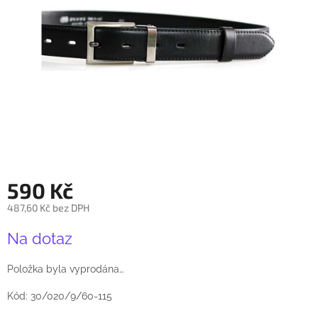
590 Kč
487,60 Kč bez DPH
Měrná
Na dotaz
cena:
Položka byla vyprodána…
Kód: 30/020/9/60-115