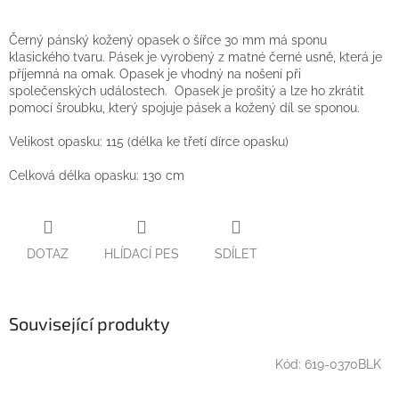
Černý pánský kožený opasek o šířce 30 mm má sponu
klasického tvaru. Pásek je vyrobený z matné černé usně, která je
příjemná na omak. Opasek je vhodný na nošení při
společenských událostech. Opasek je prošitý a lze ho zkrátit
pomocí šroubku, který spojuje pásek a kožený díl se sponou.
Velikost opasku: 115 (délka ke třetí dírce opasku)
Celková délka opasku: 130 cm
DOTAZ
HLÍDACÍ PES
SDÍLET
Související produkty
Kód:
619-0370BLK