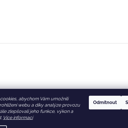
cookies, abychom Vám umožnili
Odmítnout
S
ohlížení webu a díky analýze provozu
Facebook
Věrnostní slevy
le zlepšovali jeho funkce, výkon a
t.
Více informací