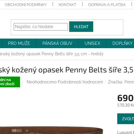
OBCHODNÍ PODMÍNKY
KONTAKT
DOPRAVA A PLATBA
HLEDAT
PRO MUŽE
PÁNSKÁ OBUV
UNISEX
DOPLŇKY
ánský kožený opasek Penny Belts šíře 3,5 cm - hnědý
ký kožený opasek Penny Belts šíře 3,
dní na
Průměrné
Neohodnoceno
Podrobnosti hodnocení
Značka:
Penn
ní zboží
hodnocení
produktu
690
je
0,0
570,30 K
z
Měrná
5
ZVOLT
cena:
hvězdiček.
Luxusní