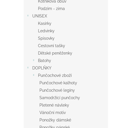
Kotníková obuv
Podzim - zima
UNISEX
Kasírky
Ledvinky
Spisovky
Cestovní tašky
Dětské peněženky
Batohy
DOPLŇKY
Punčochové zboží
Punčochové kalhoty
Punčochové legíny
Samodržící punčochy
Pletené návleky
Vánoční motiv
Ponožky dámské
Ponožky pánské