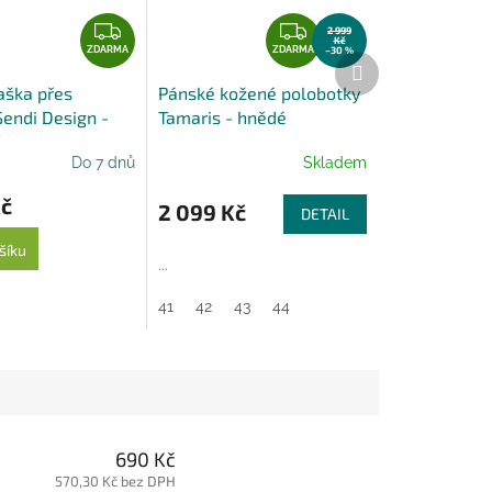
Z
Z
2 999
Kč
D
D
ZDARMA
ZDARMA
–30 %
Další
A
A
produkt
aška přes
Pánské kožené polobotky
R
R
endi Design -
Tamaris - hnědé
M
M
nědá
A
A
Do 7 dnů
Skladem
Kč
2 099 Kč
DETAIL
šíku
...
41
42
43
44
690 Kč
570,30 Kč bez DPH