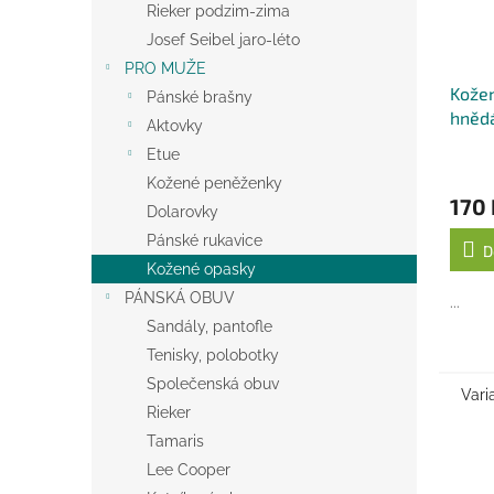
Rieker podzim-zima
Josef Seibel jaro-léto
PRO MUŽE
Kožen
Pánské brašny
hněd
Aktovky
Etue
Kožené peněženky
170 
Dolarovky
Pánské rukavice
D
Kožené opasky
PÁNSKÁ OBUV
...
Sandály, pantofle
Tenisky, polobotky
Společenská obuv
Vari
Rieker
Tamaris
Lee Cooper