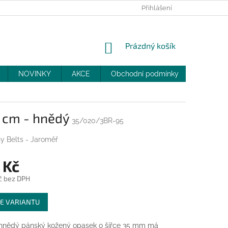
PRODEJNY
SLEVY
MOJE OBJEDNÁVKA
Přihlášení
NÁKUPNÍ
Prázdný košík
KOŠÍK
NOVINKY
AKCE
Obchodní podmínky
DOPRAV
5 cm - hnědý
35/020/3BR-95
y Belts - Jaroměř
 Kč
č bez DPH
E VARIANTU
 hnědý pánský kožený opasek o šířce 35 mm má