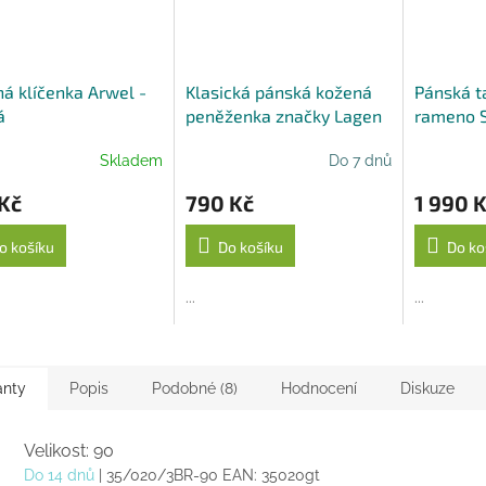
á klíčenka Arwel -
Klasická pánská kožená
Pánská t
á
peněženka značky Lagen
rameno S
- tan
světle h
Skladem
Do 7 dnů
Kč
790 Kč
1 990 
o košíku
Do košíku
Do ko
...
...
anty
Popis
Podobné (8)
Hodnocení
Diskuze
Velikost: 90
Do 14 dnů
| 35/020/3BR-90
EAN:
35020gt