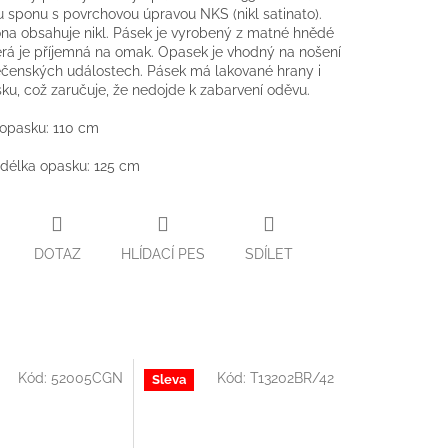
u sponu s povrchovou úpravou NKS (nikl satinato).
na obsahuje nikl. Pásek je vyrobený z matné hnědé
erá je příjemná na omak. Opasek je vhodný na nošení
ečenských událostech. Pásek má lakované hrany i
ku, což zaručuje, že nedojde k zabarvení oděvu.
 opasku: 110 cm
délka opasku: 125 cm
DOTAZ
HLÍDACÍ PES
SDÍLET
Kód:
52005CGN
Kód:
T13202BR/42
Sleva