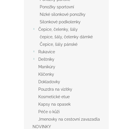
Ponožky sportovní
Nízké silonkové ponožky
Silonkové podkolenky
Čepice, čelenky, šály
čepice, šály, čelenky dámké
Čepice, šály pánské
Rukavice
Deštníky
Manikúry
Klíčenky
Dokladovky
Pouzdra na vizitky
Kosmetické etue
Kapsy na opasek
Péče o kůži
Jmenovky na cestovní zavazadla
NOVINKY