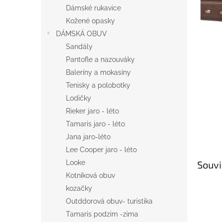
n
Dámské rukavice
e
Kožené opasky
l
DÁMSKÁ OBUV
Sandály
Pantofle a nazouváky
Baleríny a mokasíny
Tenisky a polobotky
Lodičky
Rieker jaro - léto
Tamaris jaro - léto
Jana jaro-léto
Lee Cooper jaro - léto
Souvi
Looke
Kotníková obuv
kozačky
Outddorová obuv- turistika
Tamaris podzim -zima