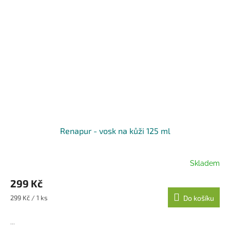
Renapur - vosk na kůži 125 ml
Skladem
299 Kč
Měrná
299 Kč / 1 ks
Do košíku
cena:
...