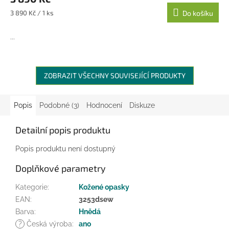
A
Měrná
3 890 Kč / 1 ks
Do košíku
cena:
...
ZOBRAZIT VŠECHNY SOUVISEJÍCÍ PRODUKTY
Popis
Podobné (3)
Hodnocení
Diskuze
Detailní popis produktu
Popis produktu není dostupný
Doplňkové parametry
Kategorie
:
Kožené opasky
EAN
:
3253dsew
Barva
:
Hnědá
?
Česká výroba
:
ano