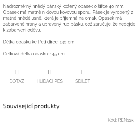
Nadrozměrný hnědý pánský kožený opasek o šířce 40 mm.
Opasek má matně niklovou kovovou sponu. Pásek je vyrobený z
matné hnědé usně, která je příjemná na omak. Opasek má
zabarvené hrany a upravený rub pásku, což zaručuje, že nedojde
k zabarvení oděvu.
Délka opasku ke třetí dírce: 130 cm
Celková délka opasku: 145 cm
DOTAZ
HLÍDACÍ PES
SDÍLET
Související produkty
Kód:
REN125