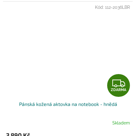
Kód:
112-2036LBR
Z
ZDARMA
D
Pánská kožená aktovka na notebook - hnědá
A
R
Skladem
M
3 890 Kč