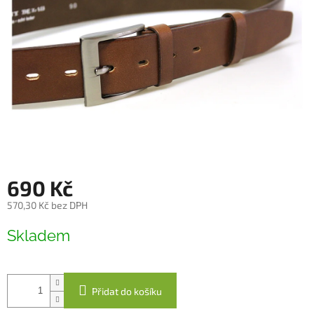
690 Kč
570,30 Kč bez DPH
Měrná
Skladem
cena:
Přidat do košíku