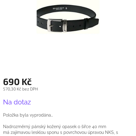
690 Kč
570,30 Kč bez DPH
Měrná
Na dotaz
cena:
Položka byla vyprodána…
Nadrozměrný pánský kožený opasek o šířce 40 mm
má zajímavou lesklou sponu s povrchovou úpravou NKS, s