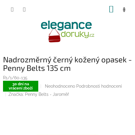
Přejít
NÁKUP
na
obsah
KOŠÍK
Nadrozměrný černý kožený opasek -
Penny Belts 135 cm
R1/1/60-135
30 dní na
Průměrné
Neohodnoceno
Podrobnosti hodnocení
vrácení zboží
hodnocení
Značka:
Penny Belts - Jaroměř
produktu
je
0,0
z
5
hvězdiček.