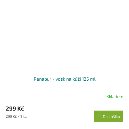
Renapur - vosk na kůži 125 ml
Skladem
299 Kč
Měrná
299 Kč / 1 ks
Do košíku
cena: