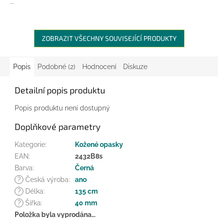
...
ZOBRAZIT VŠECHNY SOUVISEJÍCÍ PRODUKTY
Popis
Podobné (2)
Hodnocení
Diskuze
Detailní popis produktu
Popis produktu není dostupný
Doplňkové parametry
Kategorie
:
Kožené opasky
EAN
:
2432B8s
Barva
:
Černá
?
Česká výroba
:
ano
?
Délka
:
135 cm
?
Šířka
:
40 mm
Položka byla vyprodána…