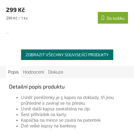
299 Kč
Měrná
299 Kč / 1 ks
Do košíku
cena:
...
ZOBRAZIT VŠECHNY SOUVISEJÍCÍ PRODUKTY
Popis
Hodnocení
Diskuze
Detailní popis produktu
Uvnitř peněženky je 5 kapes na doklady, tři jsou
průhledné a zavírají se na přesku.
Uvnit další kapsa zavíratelná na zip.
Šest přihrádek na karty.
Kapsička na mince se zavírá na patentek.
Dvě velké kapsy na bankovy.