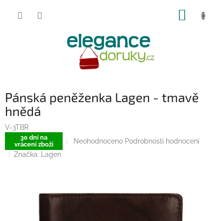
Přejít
NÁKUP
na
obsah
KOŠÍK
Pánská peněženka Lagen - tmavě
hnědá
V-3TBR
30 dní na
Průměrné
Neohodnoceno
Podrobnosti hodnocení
vrácení zboží
hodnocení
Značka:
Lagen
produktu
je
0,0
z
5
hvězdiček.