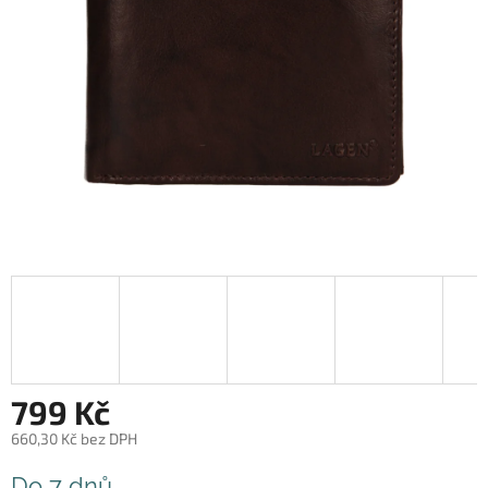
799 Kč
660,30 Kč bez DPH
Měrná
Do 7 dnů